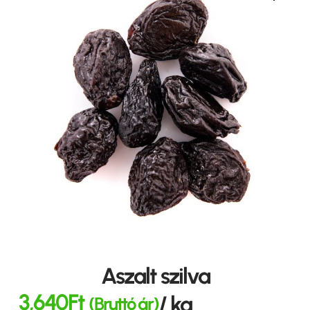
Aszalt szilva
3,640
Ft
/ kg
(Bruttó ár)