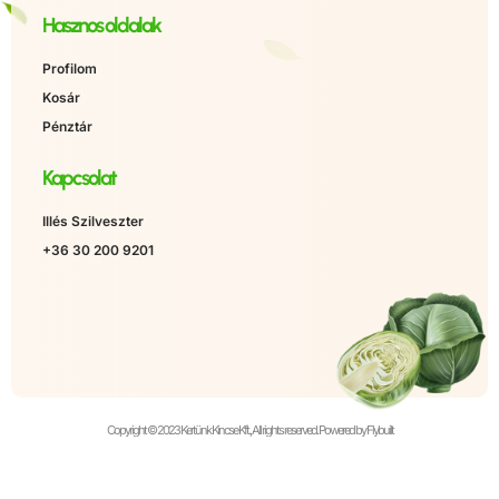
Hasznos oldalak
Profilom
Kosár
Pénztár
Kapcsolat
Illés Szilveszter
+36 30 200 9201
Copyright © 2023 Kertünk Kincse Kft., All rights reserved. Powered by Flybuilt
Álatalános Szerződési Feltételek
Adatkezelési tájékozató