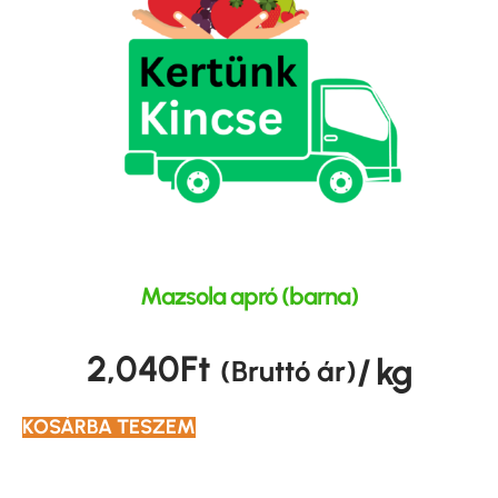
Mazsola apró (barna)
2,040
Ft
/ kg
(Bruttó ár)
KOSÁRBA TESZEM