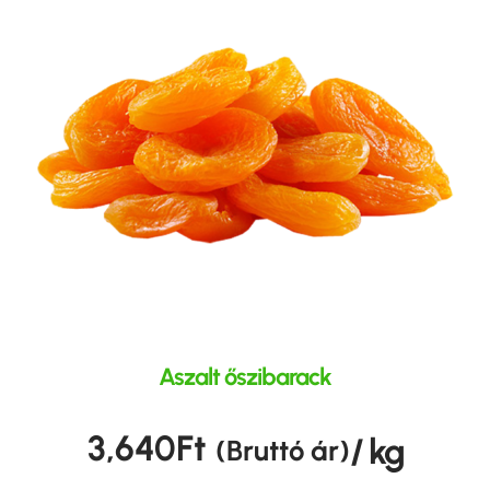
Aszalt őszibarack
3,640
Ft
/ kg
(Bruttó ár)