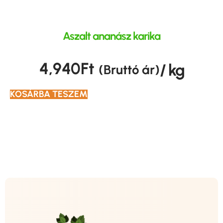
Aszalt ananász karika
4,940
Ft
/ kg
(Bruttó ár)
KOSÁRBA TESZEM