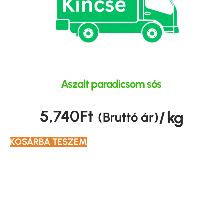
Aszalt paradicsom sós
5,740
Ft
/ kg
(Bruttó ár)
KOSÁRBA TESZEM