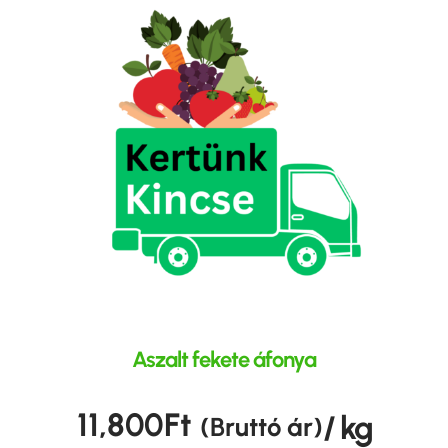
Aszalt fekete áfonya
11,800
Ft
/ kg
(Bruttó ár)