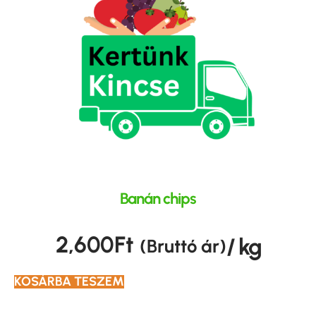
Banán chips
2,600
Ft
/ kg
(Bruttó ár)
KOSÁRBA TESZEM