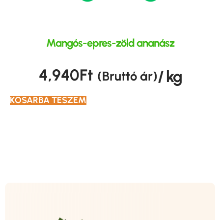
Mangós-epres-zöld ananász
4,940
Ft
/ kg
(Bruttó ár)
KOSÁRBA TESZEM