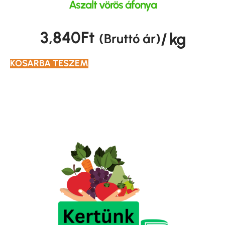
Aszalt vörös áfonya
3,840
Ft
/ kg
(Bruttó ár)
KOSÁRBA TESZEM