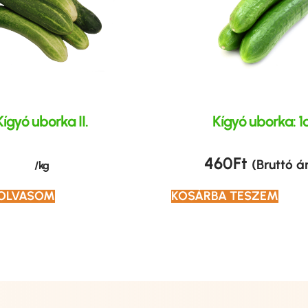
Kígyó uborka II.
Kígyó uborka: 1
460
Ft
(Bruttó á
/ kg
 OLVASOM
KOSÁRBA TESZEM