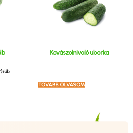
db
Kovászolnivaló uborka
r)
/ db
TOVÁBB OLVASOM