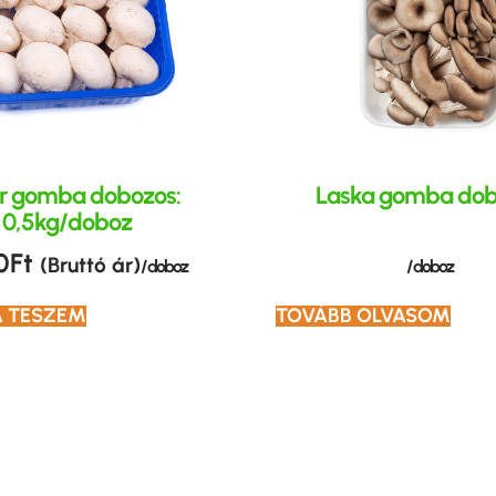
r gomba dobozos:
Laska gomba dob
0,5kg/doboz
0
Ft
(Bruttó ár)
/ doboz
/ doboz
TOVÁBB OLVASOM
 TESZEM