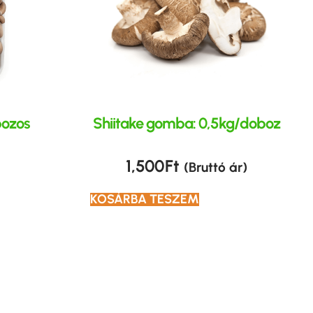
ozos
Shiitake gomba: 0,5kg/doboz
1,500
Ft
(Bruttó ár)
KOSÁRBA TESZEM