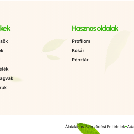
kek
Hasznos oldalak
sök
Profilom
ek
Kosár
k
Pénztár
élék
magvak
ruk
Álatalános Szerződési Feltételek
Ada