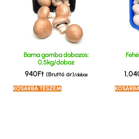
Barna gomba dobozos:
Fehé
0,5kg/doboz
940
Ft
1,04
(Bruttó ár)
/ doboz
KOSÁRBA TESZEM
KOSÁRBA