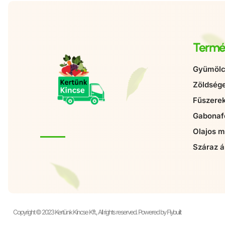
Termé
Gyümölc
Zöldség
Fűszere
Gabonaf
Olajos 
Száraz á
Copyright © 2023 Kertünk Kincse Kft., All rights reserved. Powered by Flybuilt