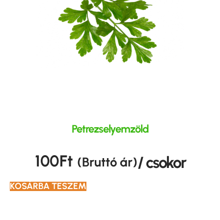
Petrezselyemzöld
100
Ft
/ csokor
(Bruttó ár)
KOSÁRBA TESZEM