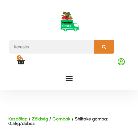
0
Kezdőlap
/
Zöldség
/
Gombák
/ Shiitake gomba:
0,5kg/doboz