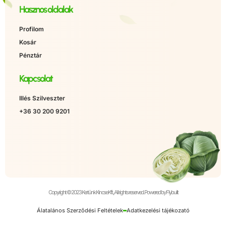
Hasznos oldalak
Profilom
Kosár
Pénztár
Kapcsolat
Illés Szilveszter
+36 30 200 9201
Copyright © 2023 Kertünk Kincse Kft., All rights reserved. Powered by Flybuilt
Álatalános Szerződési Feltételek
Adatkezelési tájékozató