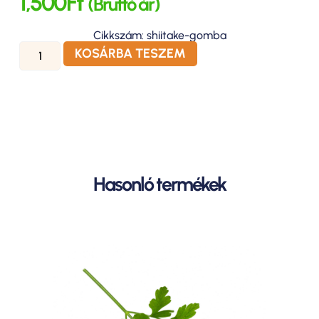
1,500
Ft
(Bruttó ár)
Cikkszám: shiitake-gomba
KOSÁRBA TESZEM
Hasonló termékek