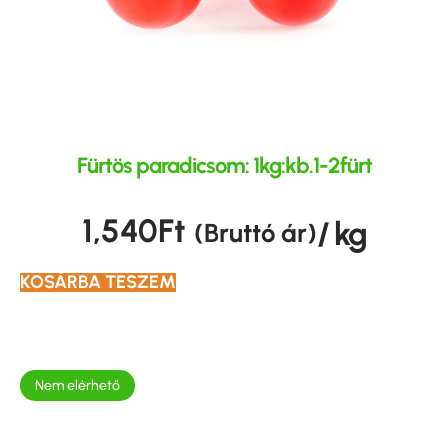
Fürtös paradicsom: 1kg:kb.1-2fürt
1,540
Ft
/ kg
(Bruttó ár)
KOSÁRBA TESZEM
Nem elérhető