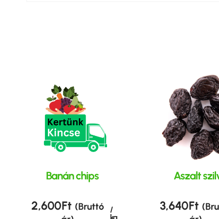
Banán chips
Aszalt szi
2,600
Ft
3,640
Ft
(Bruttó
(Bru
/
kg