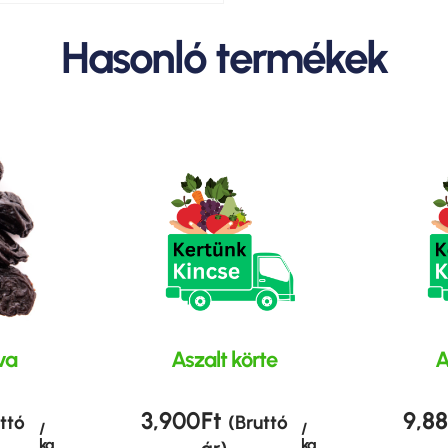
Hasonló termékek
lva
Aszalt körte
A
3,900
Ft
9,8
ttó
(Bruttó
/
/
kg
kg