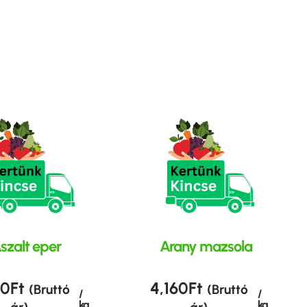
szalt eper
Arany mazsola
80
Ft
4,160
Ft
(Bruttó
(Bruttó
/
/
kg
kg