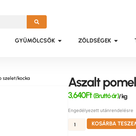
GYÜMÖLCSÖK
ZÖLDSÉGEK
Aszalt pomel
o szelet/kocka
3,640
Ft
(Bruttó ár)
/ kg
Engedélyezett utánrendelésre
KOSÁRBA TESZE