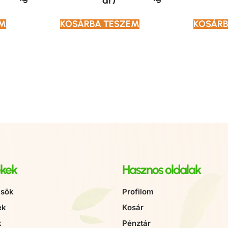
ár)
EM
KOSÁRBA TESZEM
KOSÁRB
kek
Hasznos oldalak
sök
Profilom
ek
Kosár
k
Pénztár