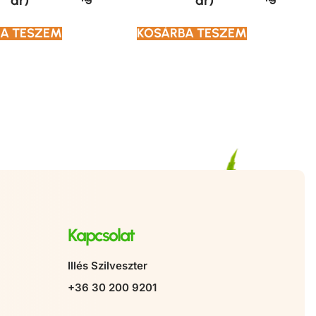
ár)
ár)
A TESZEM
KOSÁRBA TESZEM
Kapcsolat
Illés Szilveszter
+36 30 200 9201