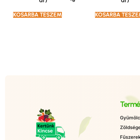
ár)
ár)
KOSÁRBA TESZEM
KOSÁRBA TESZ
Termé
Gyümölc
Zöldség
Fűszere