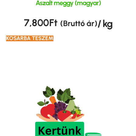
Aszalt meggy (magyar)
7,800
Ft
/ kg
(Bruttó ár)
KOSÁRBA TESZEM