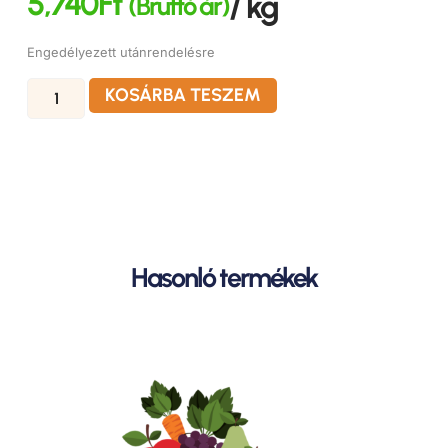
5,740
Ft
/ kg
(Bruttó ár)
Engedélyezett utánrendelésre
KOSÁRBA TESZEM
Hasonló termékek