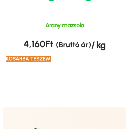
Arany mazsola
4,160
Ft
/ kg
(Bruttó ár)
KOSÁRBA TESZEM