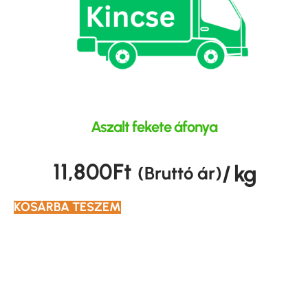
Aszalt fekete áfonya
11,800
Ft
/ kg
(Bruttó ár)
KOSÁRBA TESZEM