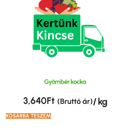
Gyömbér kocka
3,640
Ft
/ kg
(Bruttó ár)
KOSÁRBA TESZEM