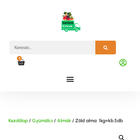
0
Kezdőlap
/
Gyümölcs
/
Almák
/ Zöld alma: 1kg=kb.5db