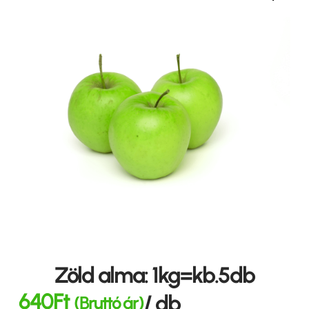
Zöld alma: 1kg=kb.5db
640
Ft
/ db
(Bruttó ár)