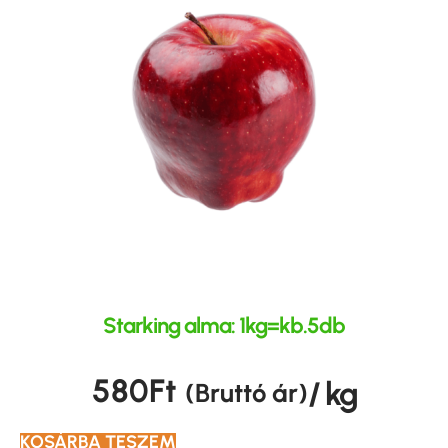
Starking alma: 1kg=kb.5db
580
Ft
/ kg
(Bruttó ár)
KOSÁRBA TESZEM