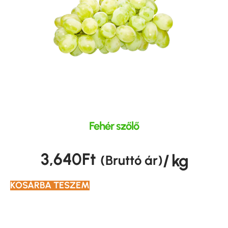
Fehér szőlő
3,640
Ft
/ kg
(Bruttó ár)
KOSÁRBA TESZEM