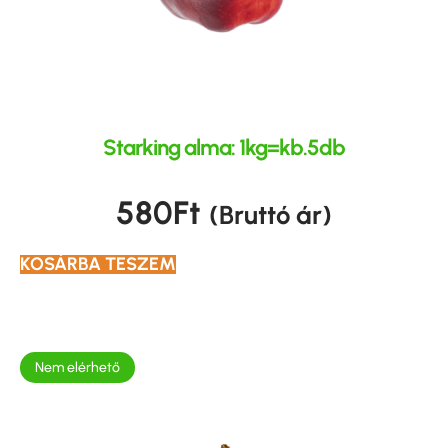
Starking alma: 1kg=kb.5db
580
Ft
(Bruttó ár)
KOSÁRBA TESZEM
Nem elérhető