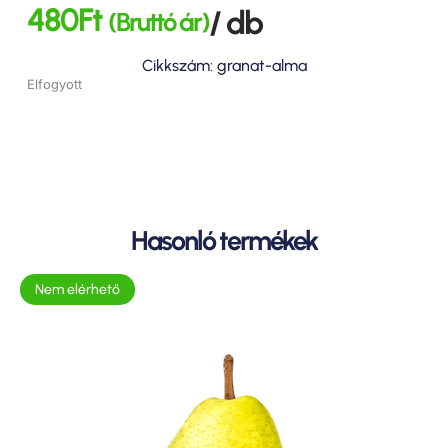
480
Ft
/ db
(Bruttó ár)
Cikkszám: granat-alma
Elfogyott
Hasonló termékek
Nem elérhető