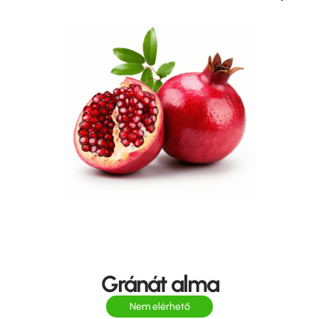
Gránát alma
Nem elérhető