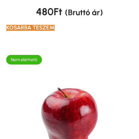
480
Ft
(Bruttó ár)
KOSÁRBA TESZEM
Nem elérhető