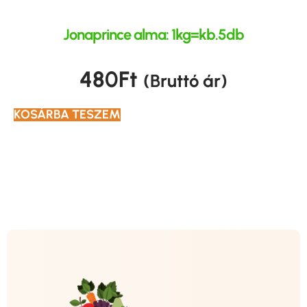
Jonaprince alma: 1kg=kb.5db
480
Ft
(Bruttó ár)
KOSÁRBA TESZEM