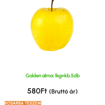
Golden alma: 1kg=kb.5db
580
Ft
(Bruttó ár)
KOSÁRBA TESZEM