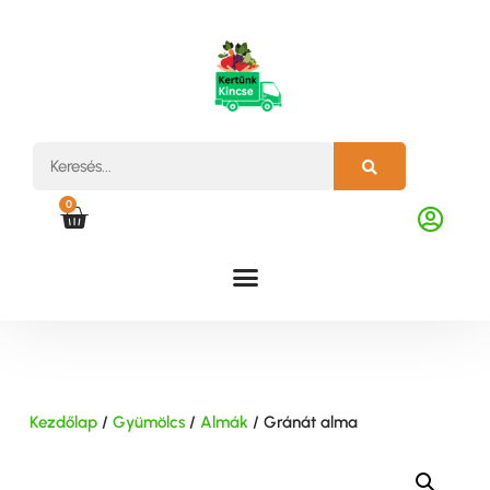
0
Kezdőlap
/
Gyümölcs
/
Almák
/ Gránát alma