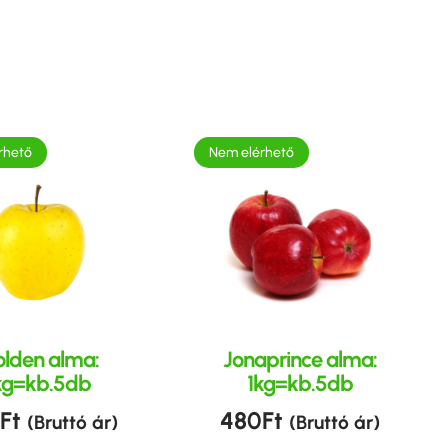
rhető
Nem elérhető
lden alma:
Jonaprince alma:
kg=kb.5db
1kg=kb.5db
Ft
480
Ft
(Bruttó ár)
(Bruttó ár)