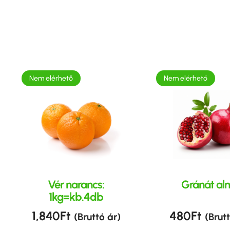
Nem elérhető
Nem elérhető
Vér narancs:
Gránát al
1kg=kb.4db
1,840
Ft
480
Ft
(Bruttó ár)
(Brut