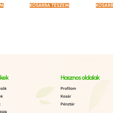
OM
KOSÁRBA TESZEM
KOSÁRB
kek
Hasznos oldalak
sök
Profilom
ek
Kosár
k
Pénztár
élék