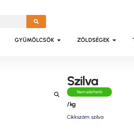
GYÜMÖLCSÖK
ZÖLDSÉGEK
Szilva
Nem elérhető
/ kg
Cikkszám: szilva