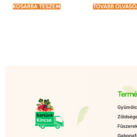
KOSÁRBA TESZEM
TOVÁBB OLVAS
Termé
Gyümölc
Zöldség
Fűszere
Gabonaf