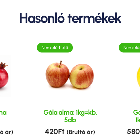
Hasonló termékek
Nem elérhető
Nem elé
ma
Gála alma: 1kg=kb.
Go
5db
1
420
Ft
580
tó ár)
(Bruttó ár)