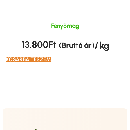
Fenyőmag
13,800
Ft
/ kg
(Bruttó ár)
KOSÁRBA TESZEM