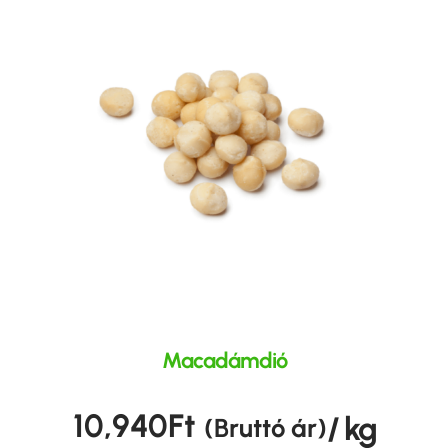
Macadámdió
10,940
Ft
/ kg
(Bruttó ár)