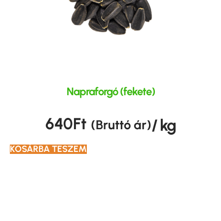
Napraforgó (fekete)
640
Ft
/ kg
(Bruttó ár)
KOSÁRBA TESZEM