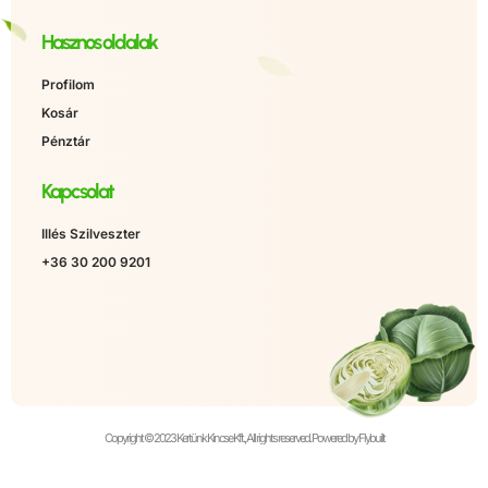
Hasznos oldalak
Profilom
Kosár
Pénztár
Kapcsolat
Illés Szilveszter
+36 30 200 9201
Copyright © 2023 Kertünk Kincse Kft., All rights reserved. Powered by Flybuilt
Álatalános Szerződési Feltételek
Adatkezelési tájékozató