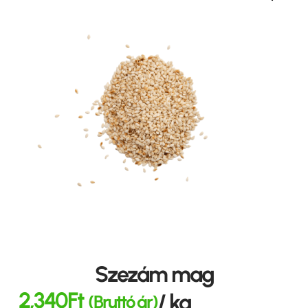
Szezám mag
2,340
Ft
/ kg
(Bruttó ár)