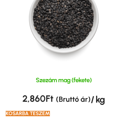
Szezám mag (fekete)
2,860
Ft
/ kg
(Bruttó ár)
KOSÁRBA TESZEM