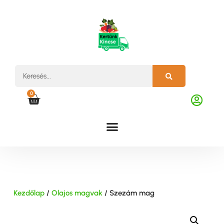
0
Kezdőlap
/
Olajos magvak
/ Szezám mag