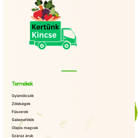
Termékek
Gyümölcsök
Zöldségek
Fűszerek
Gabonafélék
Olajos magvak
Száraz áruk