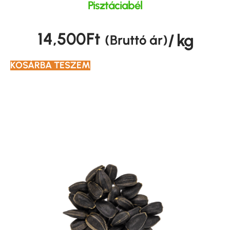
Pisztáciabél
14,500
Ft
/ kg
(Bruttó ár)
KOSÁRBA TESZEM