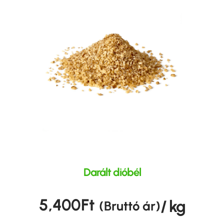
Darált dióbél
5,400
Ft
/ kg
(Bruttó ár)