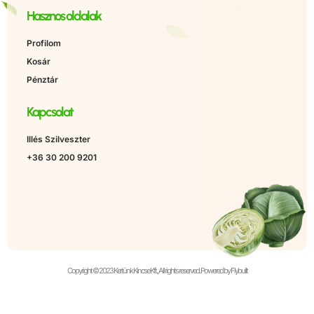
Hasznos oldalak
Profilom
Kosár
Pénztár
Kapcsolat
Illés Szilveszter
+36 30 200 9201
Copyright © 2023 Kertünk Kincse Kft., All rights reserved. Powered by Flybuilt
Álatalános Szerződési Feltételek
Adatkezelési tájékozató