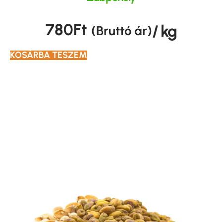
780
Ft
/ kg
(Bruttó ár)
KOSÁRBA TESZEM