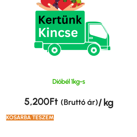
Dióbél 1kg-s
5,200
Ft
/ kg
(Bruttó ár)
KOSÁRBA TESZEM