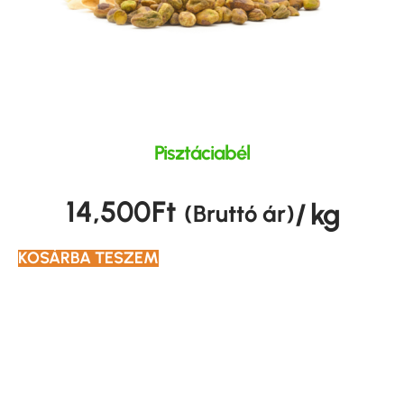
Pisztáciabél
14,500
Ft
/ kg
(Bruttó ár)
KOSÁRBA TESZEM