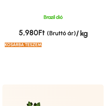
Brazil dió
5,980
Ft
/ kg
(Bruttó ár)
KOSÁRBA TESZEM