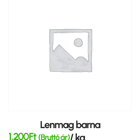
Lenmag barna
1,200
Ft
/ kg
(Bruttó ár)