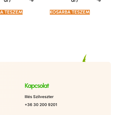
ár)
ár)
A TESZEM
KOSÁRBA TESZEM
Kapcsolat
Illés Szilveszter
+36 30 200 9201