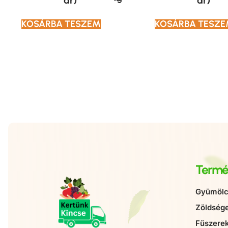
ár)
ár)
KOSÁRBA TESZEM
KOSÁRBA TESZ
Termé
Gyümölc
Zöldség
Fűszere