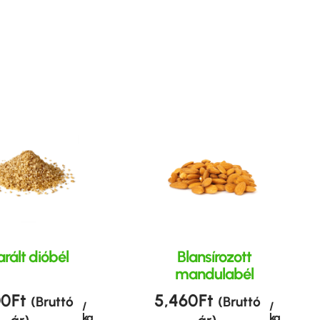
rált dióbél
Blansírozott
mandulabél
00
Ft
5,460
Ft
(Bruttó
(Bruttó
/
/
kg
kg