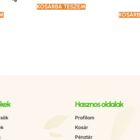
KOSÁRBA TESZEM
EM
KOSÁRB
kek
Hasznos oldalak
sök
Profilom
ek
Kosár
k
Pénztár