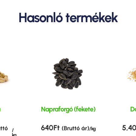
Hasonló termékek
a
Napraforgó (fekete)
Da
640
Ft
5,4
uttó
(Bruttó ár)
/ kg
/
kg