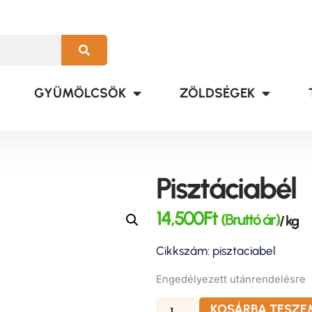
GYÜMÖLCSÖK
ZÖLDSÉGEK
Pisztáciabél
14,500
Ft
(Bruttó ár)
/ kg
Cikkszám: pisztaciabel
Engedélyezett utánrendelésre
KOSÁRBA TESZE