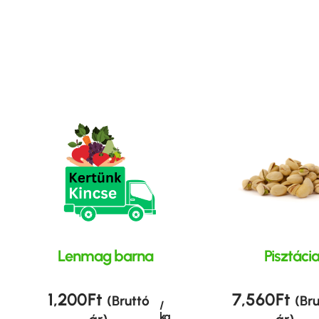
Lenmag barna
Pisztáci
1,200
Ft
7,560
Ft
(Bruttó
(Br
/
kg