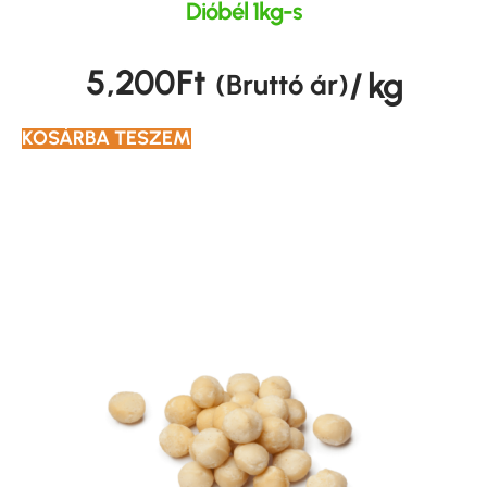
Dióbél 1kg-s
5,200
Ft
/ kg
(Bruttó ár)
KOSÁRBA TESZEM