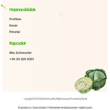
Hasznos oldalak
Profilom
Kosár
Pénztár
Kapcsolat
Illés Szilveszter
+36 30 200 9201
Copyright © 2023 Kertünk Kincse Kft., All rights reserved. Powered by Flybuilt
Álatalános Szerződési Feltételek
Adatkezelési tájékozató