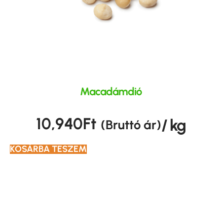
Macadámdió
10,940
Ft
/ kg
(Bruttó ár)
KOSÁRBA TESZEM