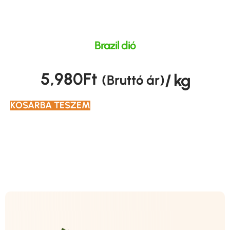
Brazil dió
5,980
Ft
/ kg
(Bruttó ár)
KOSÁRBA TESZEM