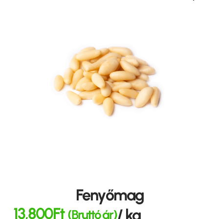
Fenyőmag
13,800
Ft
/ kg
(Bruttó ár)