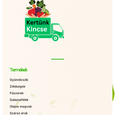
Termékek
Gyümölcsök
Zöldségek
Fűszerek
Gabonafélék
Olajos magvak
Száraz áruk