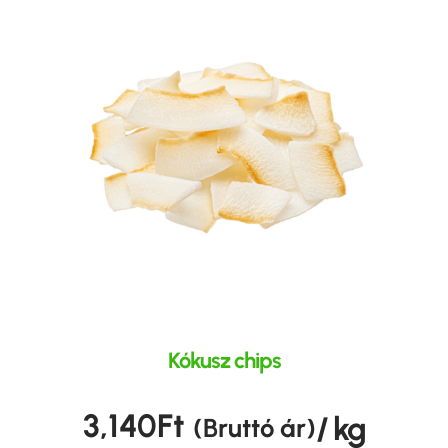
Kókusz chips
3,140
Ft
/ kg
(Bruttó ár)