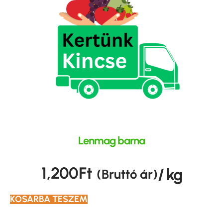
Lenmag barna
1,200
Ft
/ kg
(Bruttó ár)
KOSÁRBA TESZEM