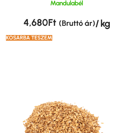
Mandulabél
4,680
Ft
/ kg
(Bruttó ár)
KOSÁRBA TESZEM