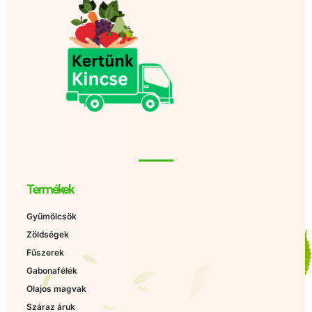
Termékek
Gyümölcsök
Zöldségek
Fűszerek
Gabonafélék
Olajos magvak
Száraz áruk