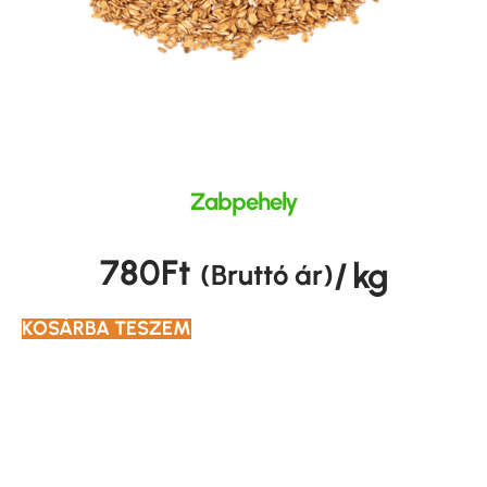
Zabpehely
780
Ft
/ kg
(Bruttó ár)
KOSÁRBA TESZEM