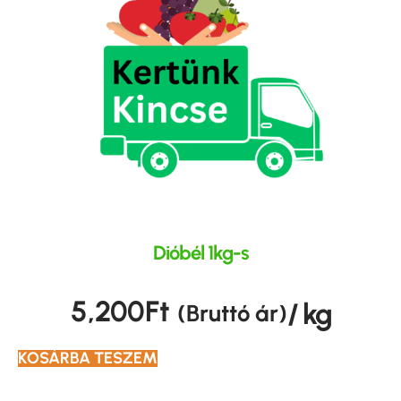
Dióbél 1kg-s
5,200
Ft
/ kg
(Bruttó ár)
KOSÁRBA TESZEM