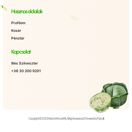
Hasznos oldalak
Profilom
Kosár
Pénztár
Kapcsolat
Illés Szilveszter
+36 30 200 9201
Copyright © 2023 Kertünk Kincse Kft., All rights reserved. Powered by Flybuilt
Álatalános Szerződési Feltételek
Adatkezelési tájékozató