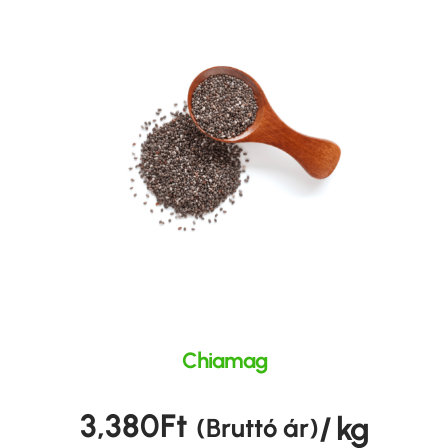
Chiamag
3,380
Ft
/ kg
(Bruttó ár)