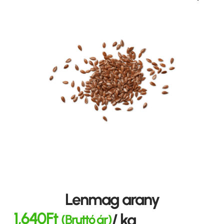
Lenmag arany
1,640
Ft
/ kg
(Bruttó ár)