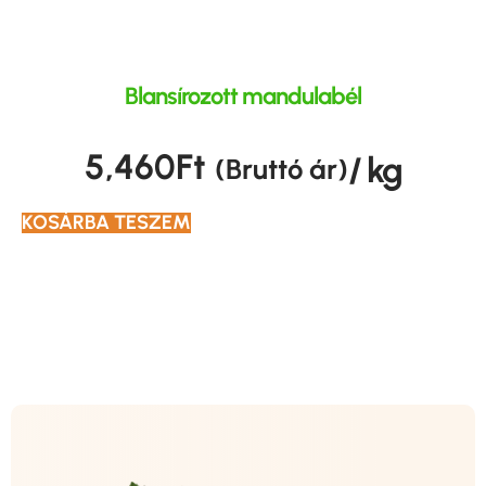
Blansírozott mandulabél
5,460
Ft
/ kg
(Bruttó ár)
KOSÁRBA TESZEM