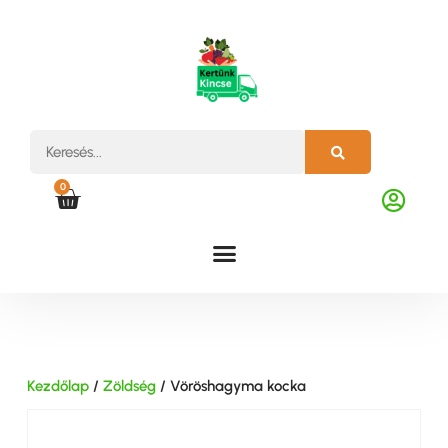
0
Kezdőlap
/
Zöldség
/ Vöröshagyma kocka