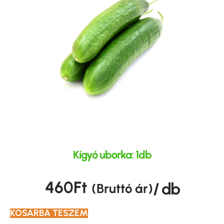
Kígyó uborka: 1db
460
Ft
/ db
(Bruttó ár)
KOSÁRBA TESZEM