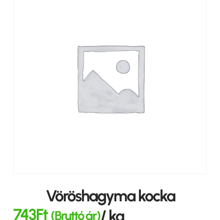
Vöröshagyma kocka
743
Ft
/ kg
(Bruttó ár)