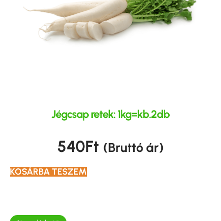
Jégcsap retek: 1kg=kb.2db
540
Ft
(Bruttó ár)
KOSÁRBA TESZEM