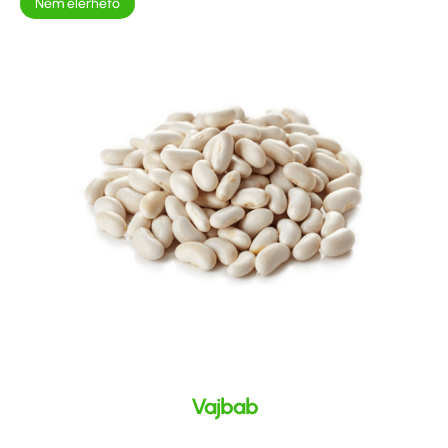
Nem elérhető
Vajbab