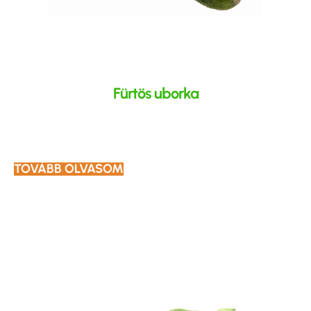
Fürtös uborka
TOVÁBB OLVASOM