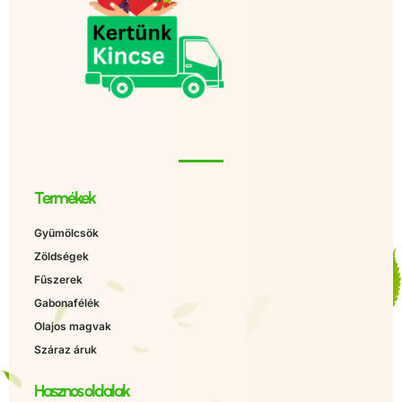
Termékek
Gyümölcsök
Zöldségek
Fűszerek
Gabonafélék
Olajos magvak
Száraz áruk
Hasznos oldalak