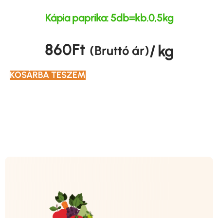
Kápia paprika: 5db=kb.0,5kg
860
Ft
/ kg
(Bruttó ár)
KOSÁRBA TESZEM