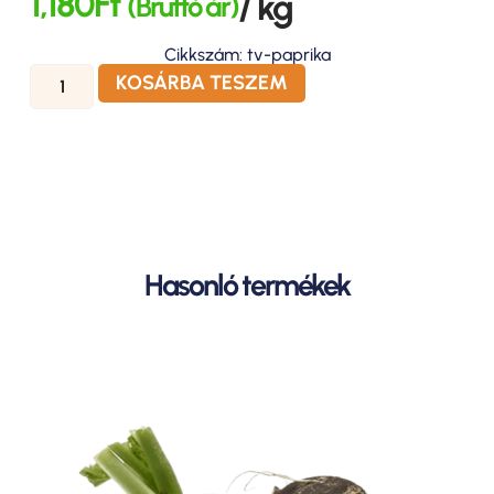
1,180
Ft
/ kg
(Bruttó ár)
Cikkszám: tv-paprika
KOSÁRBA TESZEM
Hasonló termékek