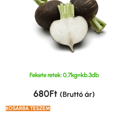
Fekete retek: 0,7kg=kb.3db
680
Ft
(Bruttó ár)
KOSÁRBA TESZEM