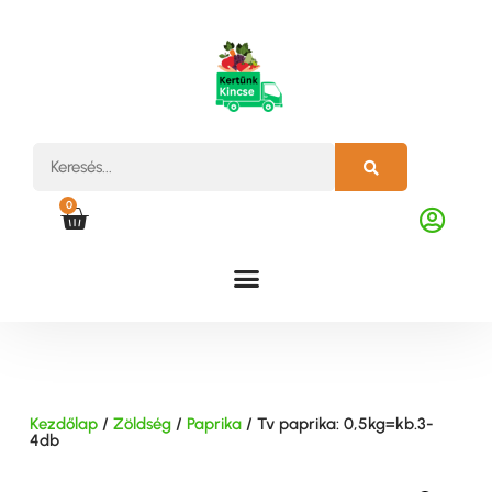
0
Kezdőlap
/
Zöldség
/
Paprika
/ Tv paprika: 0,5kg=kb.3-
4db