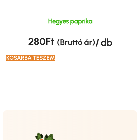
Hegyes paprika
280
Ft
/ db
(Bruttó ár)
KOSÁRBA TESZEM