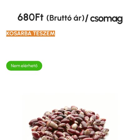
680
Ft
/ csomag
(Bruttó ár)
KOSÁRBA TESZEM
Nem elérhető