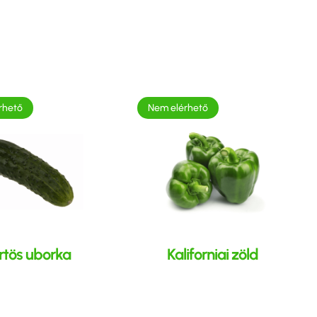
rhető
Nem elérhető
rtös uborka
Kaliforniai zöld