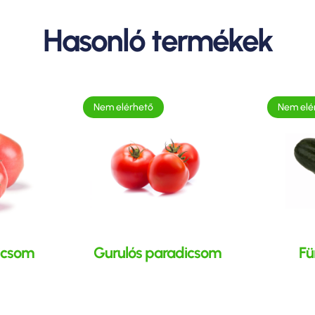
Hasonló termékek
Nem elérhető
Nem elé
icsom
Gurulós paradicsom
Fü