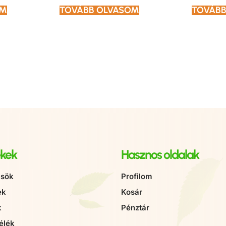
OM
TOVÁBB OLVASOM
TOVÁBB
kek
Hasznos oldalak
sök
Profilom
ek
Kosár
k
Pénztár
élék