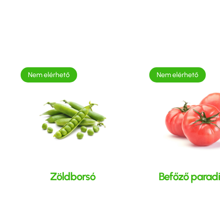
Nem elérhető
Nem elérhető
Zöldborsó
Befőző parad