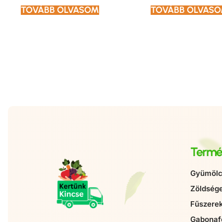
TOVÁBB OLVASOM
TOVÁBB OLVAS
Termé
Gyümölc
Zöldség
Fűszere
Gabonaf