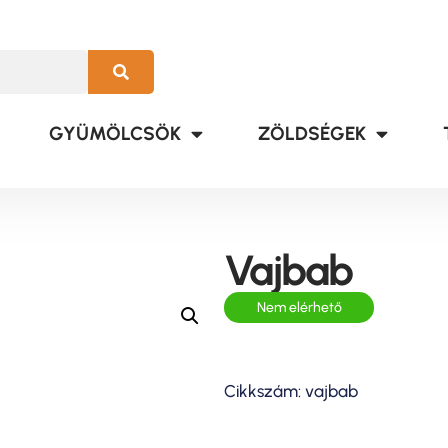
GYÜMÖLCSÖK
ZÖLDSÉGEK
Vajbab
Nem elérhető
Cikkszám: vajbab