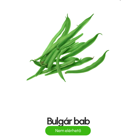
Bulgár bab
Nem elérhető