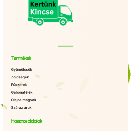
Termékek
Gyümölcsök
Zöldségek
Fűszerek
Gabonafélék
Olajos magvak
Száraz áruk
Hasznos oldalak