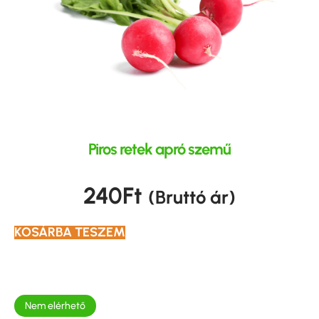
Piros retek apró szemű
240
Ft
(Bruttó ár)
KOSÁRBA TESZEM
Nem elérhető