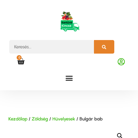
0
Kezdőlap
/
Zöldség
/
Hüvelyesek
/ Bulgár bab