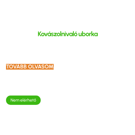
Kovászolnivaló uborka
TOVÁBB OLVASOM
Nem elérhető