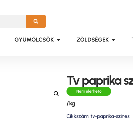
GYÜMÖLCSÖK
ZÖLDSÉGEK
Tv paprika s
Nem elérhető
/ kg
Cikkszám: tv-paprika-szines