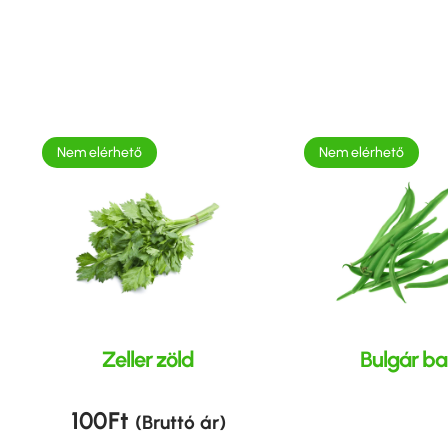
Nem elérhető
Nem elérhető
Zeller zöld
Bulgár b
100
Ft
(Bruttó ár)