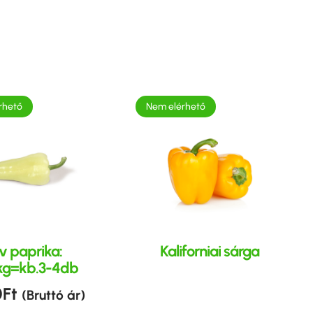
rhető
Nem elérhető
v paprika:
Kaliforniai sárga
kg=kb.3-4db
0
Ft
(Bruttó ár)