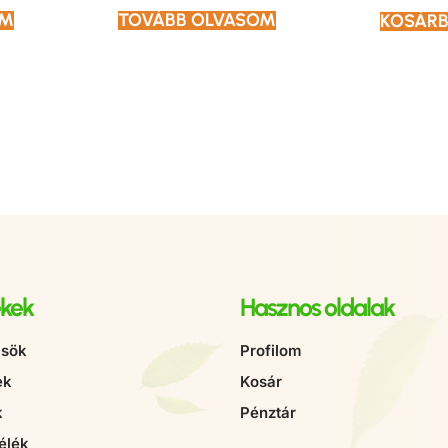
OM
TOVÁBB OLVASOM
KOSÁRB
kek
Hasznos oldalak
sök
Profilom
ek
Kosár
k
Pénztár
élék