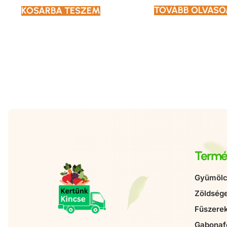
TOVÁBB OLVAS
KOSÁRBA TESZEM
Termé
Gyümölc
Zöldség
Fűszere
Gabonaf