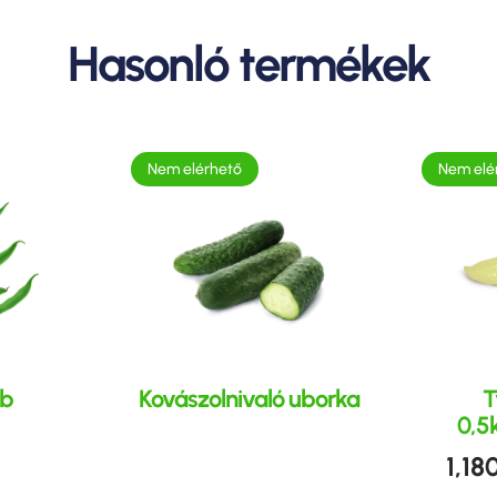
Hasonló termékek
Nem elérhető
Nem elé
ab
Kovászolnivaló uborka
T
0,5
1,18