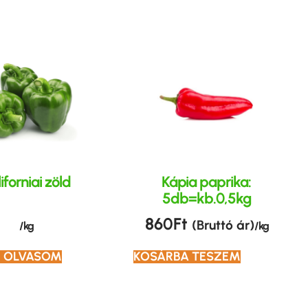
iforniai zöld
Kápia paprika:
5db=kb.0,5kg
860
Ft
(Bruttó ár)
/ kg
/ kg
 OLVASOM
KOSÁRBA TESZEM