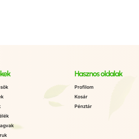
kek
Hasznos oldalak
sök
Profilom
ek
Kosár
k
Pénztár
élék
magvak
ruk