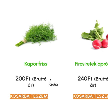
Kapor friss
Piros retek apr
200
Ft
240
Ft
(Bruttó
(Brutt
/
csokor
ár)
ár)
KOSÁRBA TESZEM
KOSÁRBA TESZ