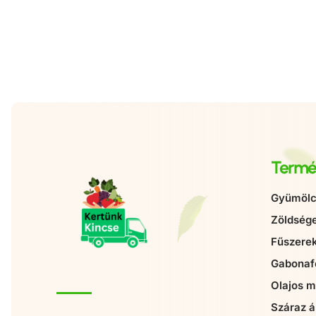
Termé
Gyümölc
Zöldség
Fűszere
Gabonaf
Olajos 
Száraz á