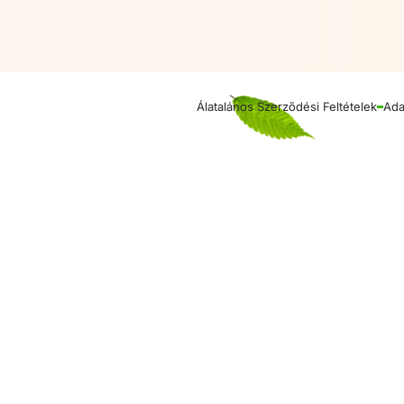
Álatalános Szerződési Feltételek
Ada