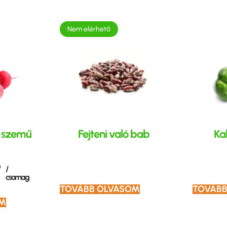
Nem elérhető
ó szemű
Fejteni való bab
Kal
ó
/
csomag
TOVÁBB OLVASOM
TOVÁBB
EM