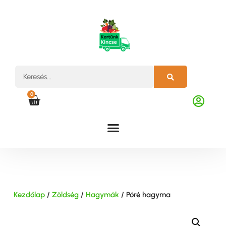
0
Kezdőlap
/
Zöldség
/
Hagymák
/ Póré hagyma