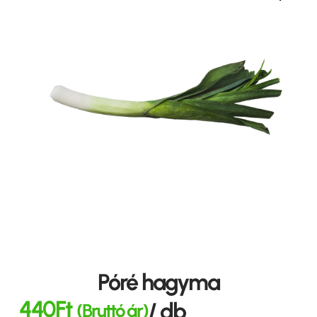
Póré hagyma
440
Ft
/ db
(Bruttó ár)