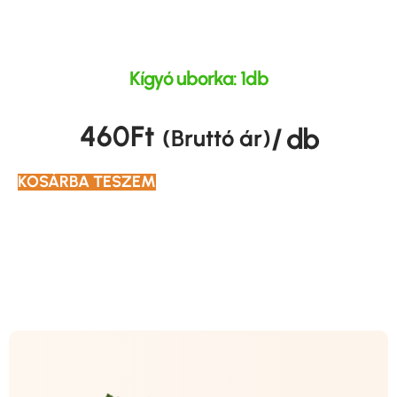
Kígyó uborka: 1db
460
Ft
/ db
(Bruttó ár)
KOSÁRBA TESZEM