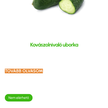
Kovászolnivaló uborka
TOVÁBB OLVASOM
Nem elérhető