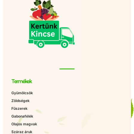
Termékek
Gyümölcsök
Zöldségek
Fűszerek
Gabonafélék
Olajos magvak
Száraz áruk