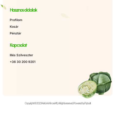
Hasznos oldalak
Profilom
Kosár
Pénztár
Kapcsolat
Illés Szilveszter
+36 30 200 9201
Copyright © 2023 Kertünk Kincse Kft., All rights reserved. Powered by Flybuilt
Álatalános Szerződési Feltételek
Adatkezelési tájékozató