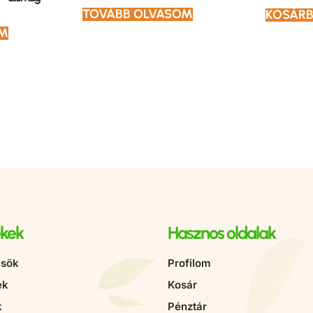
TOVÁBB OLVASOM
KOSÁRB
EM
kek
Hasznos oldalak
sök
Profilom
ek
Kosár
k
Pénztár