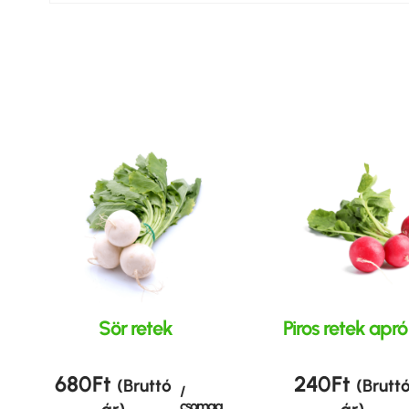
Sör retek
Piros retek apr
680
Ft
240
Ft
(Bruttó
(Brutt
/
csomag