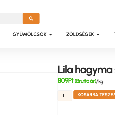
GYÜMÖLCSÖK
ZÖLDSÉGEK
Lila hagyma 
809
Ft
(Bruttó ár)
/ kg
KOSÁRBA TESZE