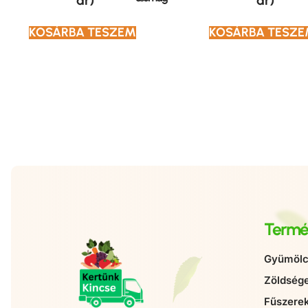
ár)
ár)
KOSÁRBA TESZEM
KOSÁRBA TESZ
Termé
Gyümölc
Zöldség
Fűszere