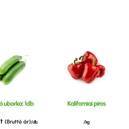
ó uborka: 1db
Kaliforniai piros
t
(Bruttó ár)
/ kg
/ db