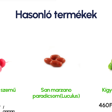
Hasonló termékek
ó szemű
San marzano
Kígy
paradicsom(Luculus)
460
F
ó
/
csomag