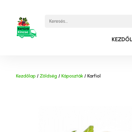
KEZDŐ
Kezdőlap
/
Zöldség
/
Káposzták
/ Karfiol