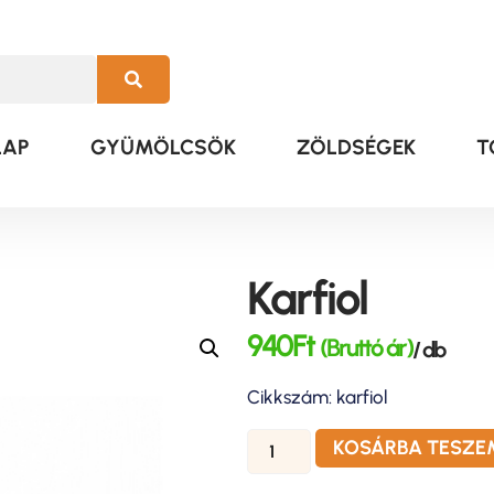
LAP
GYÜMÖLCSÖK
ZÖLDSÉGEK
T
Karfiol
940
Ft
(Bruttó ár)
/ db
Cikkszám: karfiol
KOSÁRBA TESZE