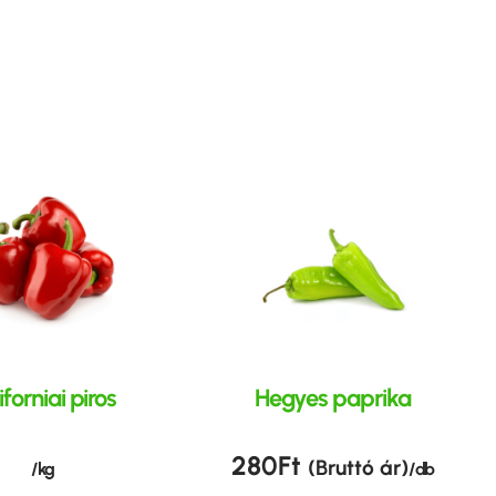
iforniai piros
Hegyes paprika
280
Ft
(Bruttó ár)
/ kg
/ db