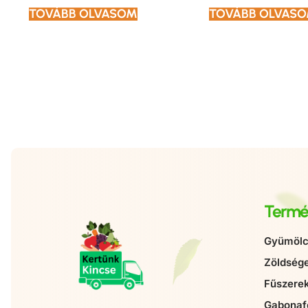
TOVÁBB OLVASOM
TOVÁBB OLVAS
Termé
Gyümölc
Zöldség
Fűszere
Gabonaf