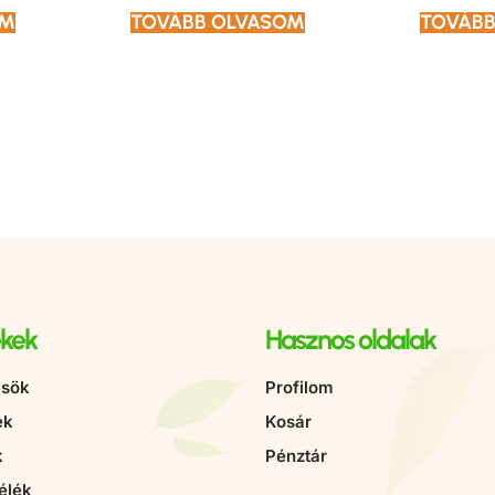
OM
TOVÁBB OLVASOM
TOVÁBB
kek
Hasznos oldalak
sök
Profilom
ek
Kosár
k
Pénztár
élék