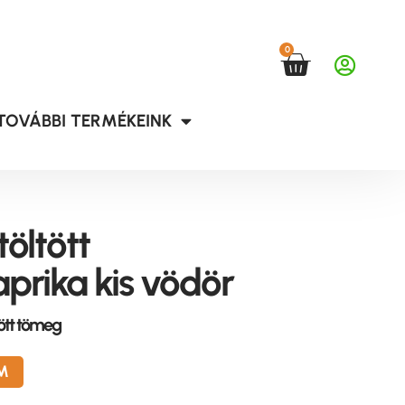
0
TOVÁBBI TERMÉKEINK
öltött
prika kis vödör
tött tömeg
M