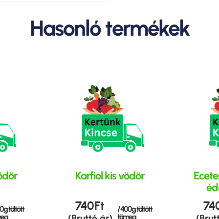
Hasonló termékek
ödör
Karfiol kis vödör
Ecete
éd
740
Ft
74
0g töltött
/ 400g töltött
meg
tömeg
(Bruttó ár)
(Brut