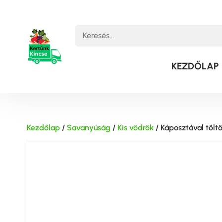
KEZDŐLAP
Kezdőlap
/
Savanyúság
/
Kis vödrök
/ Káposztával tölt