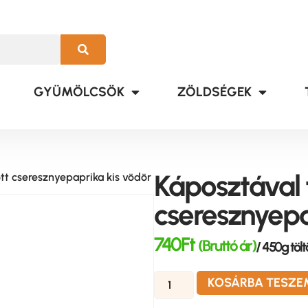
GYÜMÖLCSÖK
ZÖLDSÉGEK
Káposztával t
ött cseresznyepaprika kis vödör
cseresznyepa
740
Ft
(Bruttó ár)
/ 450g töl
KOSÁRBA TESZE