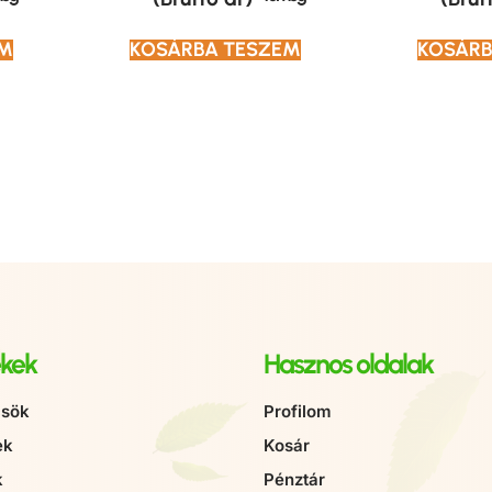
EM
KOSÁRBA TESZEM
KOSÁRB
kek
Hasznos oldalak
sök
Profilom
ek
Kosár
k
Pénztár