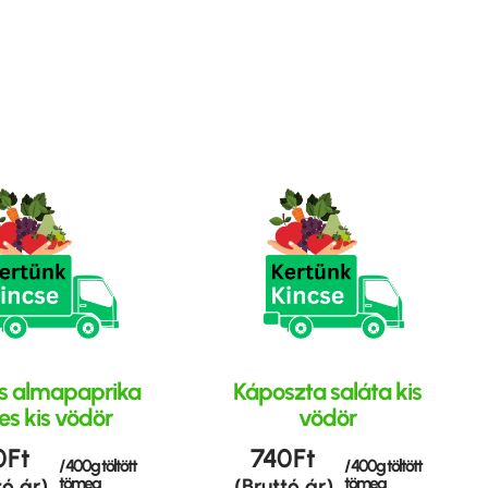
s almapaprika
Káposzta saláta kis
es kis vödör
vödör
0
Ft
740
Ft
/ 400g töltött
/ 400g töltött
tömeg
tömeg
tó ár)
(Bruttó ár)