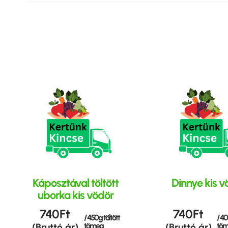
Káposztával töltött
Dinnye kis v
uborka kis vödör
740
Ft
740
Ft
/ 450g töltött
/ 40
tömeg
tö
(Bruttó ár)
(Bruttó ár)