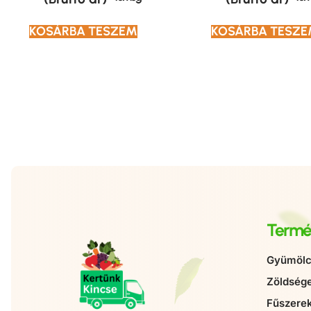
KOSÁRBA TESZEM
KOSÁRBA TESZ
Termé
Gyümölc
Zöldség
Fűszere