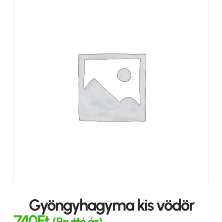
Gyöngyhagyma kis vödör
740
Ft
(Bruttó ár)