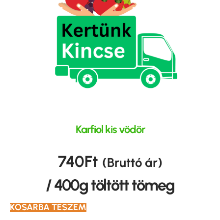
Karfiol kis vödör
740
Ft
(Bruttó ár)
/ 400g töltött tömeg
KOSÁRBA TESZEM