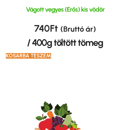
Vágott vegyes (Erős) kis vödör
740
Ft
(Bruttó ár)
/ 400g töltött tömeg
KOSÁRBA TESZEM