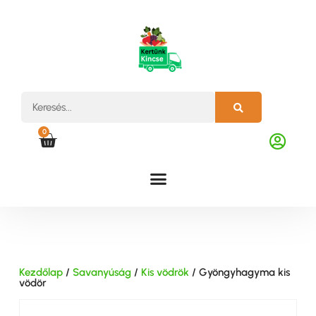
0
Kezdőlap
/
Savanyúság
/
Kis vödrök
/ Gyöngyhagyma kis
vödör