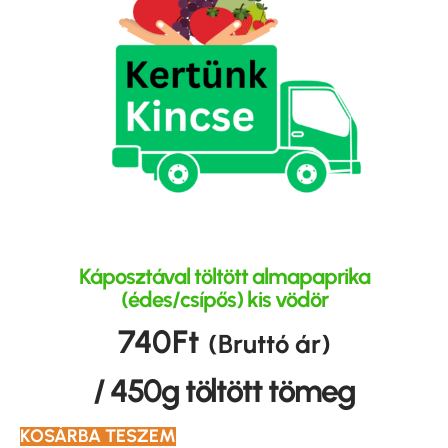
Káposztával töltött almapaprika
(édes/csípős) kis vödör
740
Ft
(Bruttó ár)
/ 450g töltött tömeg
KOSÁRBA TESZEM