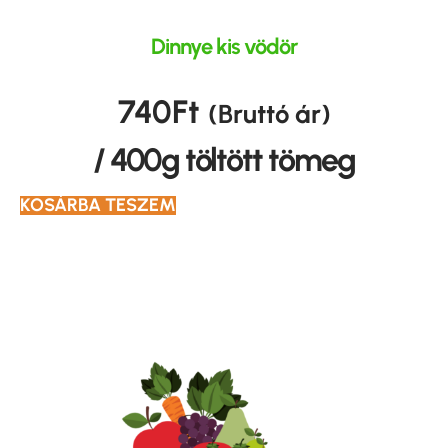
Dinnye kis vödör
740
Ft
(Bruttó ár)
/ 400g töltött tömeg
KOSÁRBA TESZEM