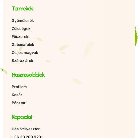
Termékek
Gyümölcsök
Zöldségek
Fűszerek
Gabonafélék
Olajos magvak
Száraz áruk
Hasznos oldalak
Profilom
Kosár
Pénztár
Kapcsolat
Illés Szilveszter
+36 30 200 9201