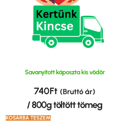
Savanyított káposzta kis vödör
740
Ft
(Bruttó ár)
/ 800g töltött tömeg
KOSÁRBA TESZEM