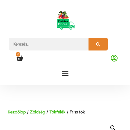
0
Kezdőlap
/
Zöldség
/
Tökfélék
/ Friss tök