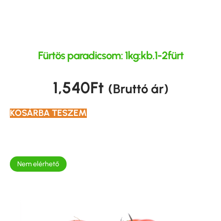
Fürtös paradicsom: 1kg:kb.1-2fürt
1,540
Ft
(Bruttó ár)
KOSÁRBA TESZEM
Nem elérhető