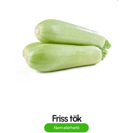
Friss tök
Nem elérhető