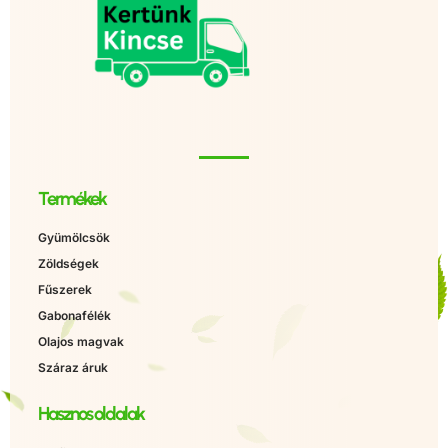
Termékek
Gyümölcsök
Zöldségek
Fűszerek
Gabonafélék
Olajos magvak
Száraz áruk
Hasznos oldalak