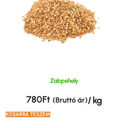
Zabpehely
780
Ft
/ kg
(Bruttó ár)
KOSÁRBA TESZEM