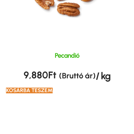
Pecandió
9,880
Ft
/ kg
(Bruttó ár)
KOSÁRBA TESZEM