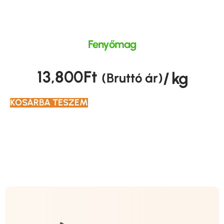
Fenyőmag
13,800
Ft
/ kg
(Bruttó ár)
KOSÁRBA TESZEM