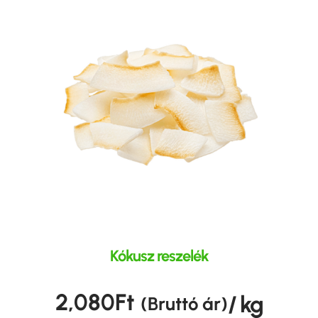
Kókusz reszelék
2,080
Ft
/ kg
(Bruttó ár)