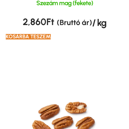
Szezám mag (fekete)
2,860
Ft
/ kg
(Bruttó ár)
KOSÁRBA TESZEM