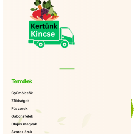
Termékek
Gyümölcsök
Zöldségek
Fűszerek
Gabonafélék
Olajos magvak
Száraz áruk