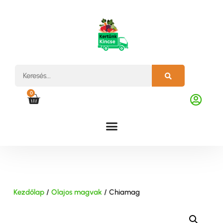
0
Kezdőlap
/
Olajos magvak
/ Chiamag