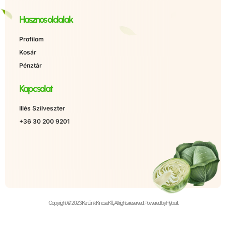
Hasznos oldalak
Profilom
Kosár
Pénztár
Kapcsolat
Illés Szilveszter
+36 30 200 9201
Copyright © 2023 Kertünk Kincse Kft., All rights reserved. Powered by Flybuilt
Álatalános Szerződési Feltételek
Adatkezelési tájékozató