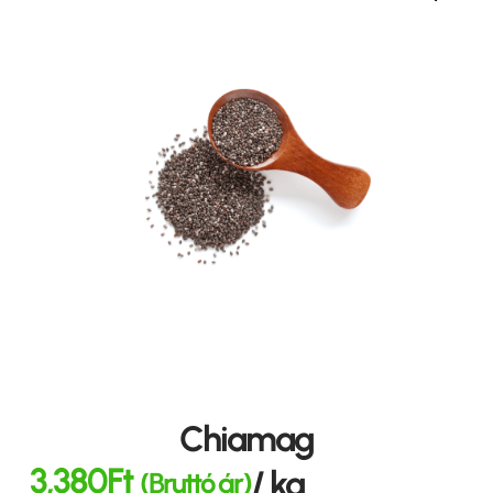
Chiamag
3,380
Ft
/ kg
(Bruttó ár)