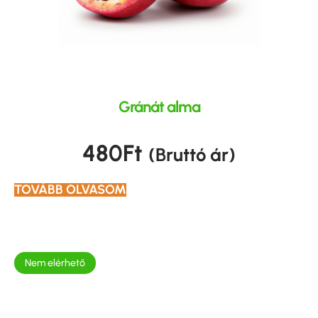
Gránát alma
480
Ft
(Bruttó ár)
TOVÁBB OLVASOM
Nem elérhető