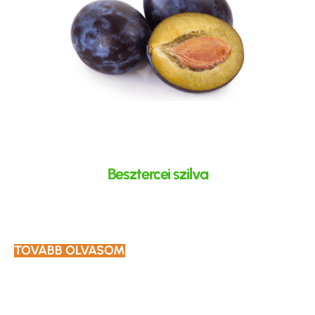
Besztercei szilva
TOVÁBB OLVASOM