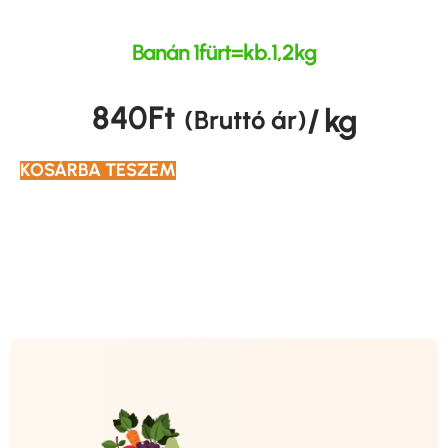
Banán 1fürt=kb.1,2kg
840
Ft
/ kg
(Bruttó ár)
KOSÁRBA TESZEM