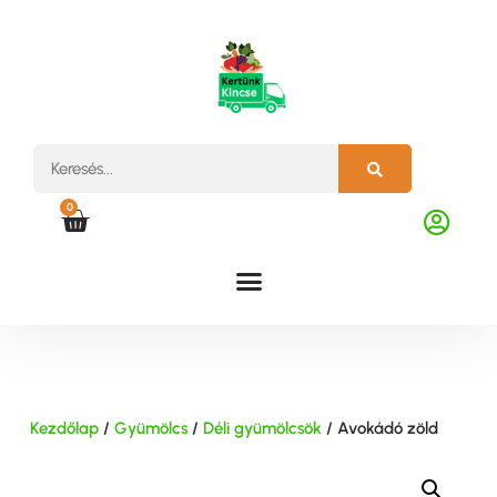
0
Kezdőlap
/
Gyümölcs
/
Déli gyümölcsök
/ Avokádó zöld