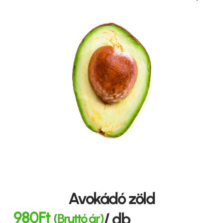
Avokádó zöld
980
Ft
/ db
(Bruttó ár)