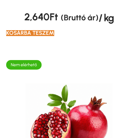
2,640
Ft
/ kg
(Bruttó ár)
KOSÁRBA TESZEM
Nem elérhető