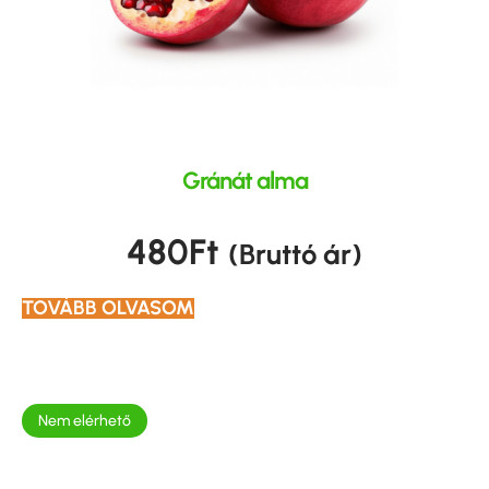
Gránát alma
480
Ft
(Bruttó ár)
TOVÁBB OLVASOM
Nem elérhető