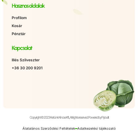
Hasznos oldalak
Profilom
Kosár
Pénztár
Kapcsolat
Illés Szilveszter
+36 30 200 9201
Copyright © 2023 Kertünk Kincse Kft., All rights reserved. Powered by Flybuilt
Álatalános Szerződési Feltételek
Adatkezelési tájékozató