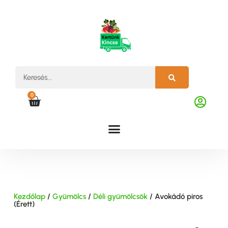
0
Kezdőlap
/
Gyümölcs
/
Déli gyümölcsök
/ Avokádó piros
(Érett)