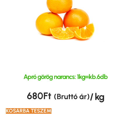
Apró görög narancs: 1kg=kb.6db
680
Ft
/ kg
(Bruttó ár)
KOSÁRBA TESZEM