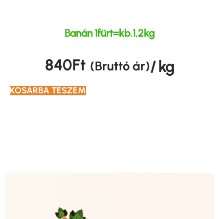
Banán 1fürt=kb.1,2kg
840
Ft
/ kg
(Bruttó ár)
KOSÁRBA TESZEM