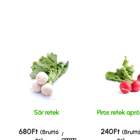
Sör retek
Piros retek apr
680
Ft
240
Ft
(Bruttó
(Brutt
/
csomag