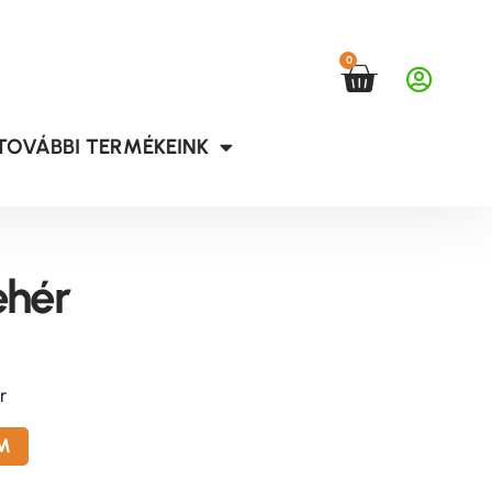
0
TOVÁBBI TERMÉKEINK
ehér
r
M