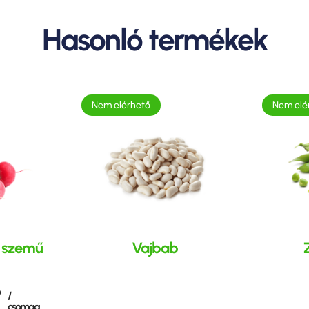
Hasonló termékek
Nem elérhető
Nem elé
ó szemű
Vajbab
ó
/
csomag