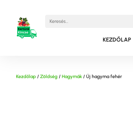
KEZDŐLAP
Kezdőlap
/
Zöldség
/
Hagymák
/ Új hagyma fehér