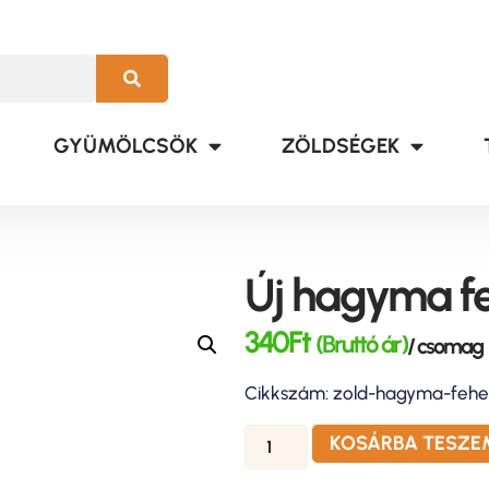
GYÜMÖLCSÖK
ZÖLDSÉGEK
Új hagyma f
340
Ft
(Bruttó ár)
/ csomag
Cikkszám: zold-hagyma-fehe
KOSÁRBA TESZE