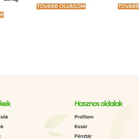
TOVÁBB OLVASOM
TOVÁBB
EM
kek
Hasznos oldalak
sök
Profilom
ek
Kosár
k
Pénztár