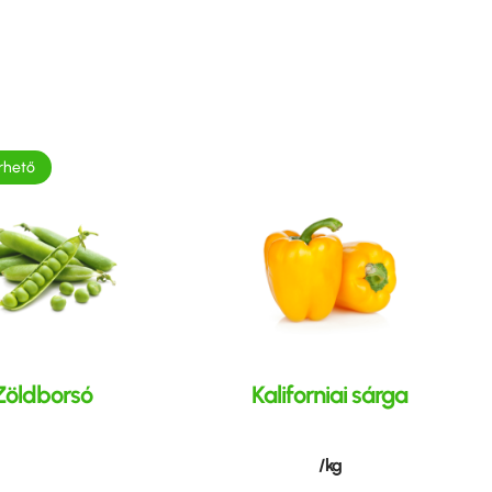
rhető
Zöldborsó
Kaliforniai sárga
/ kg