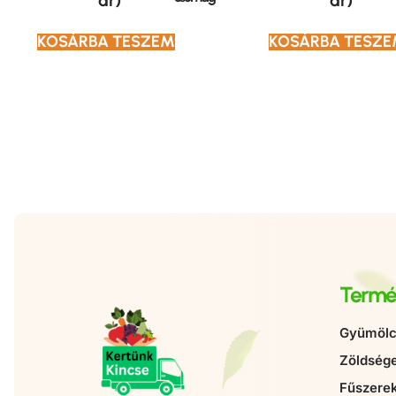
ár)
ár)
KOSÁRBA TESZEM
KOSÁRBA TESZ
Termé
Gyümölc
Zöldség
Fűszere