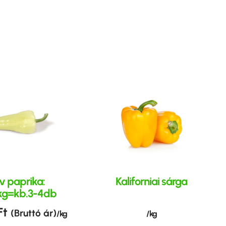
v paprika:
Kaliforniai sárga
kg=kb.3-4db
Ft
(Bruttó ár)
/ kg
/ kg