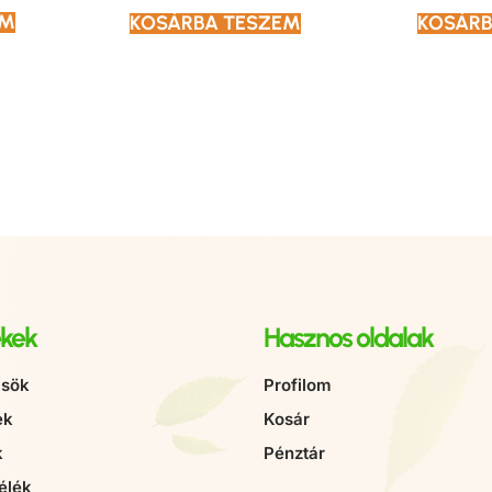
OM
KOSÁRBA TESZEM
KOSÁRB
kek
Hasznos oldalak
sök
Profilom
ek
Kosár
k
Pénztár
élék