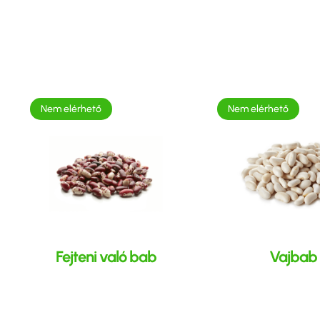
Nem elérhető
Nem elérhető
Fejteni való bab
Vajbab