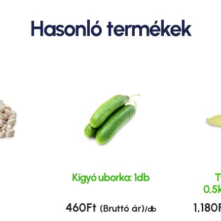
Hasonló termékek
Kígyó uborka: 1db
T
0,5
460
Ft
1,180
(Bruttó ár)
/ db