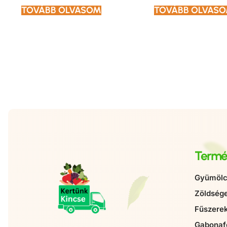
TOVÁBB OLVASOM
TOVÁBB OLVAS
Termé
Gyümölc
Zöldség
Fűszere
Gabonaf