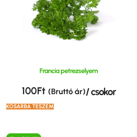
Francia petrezselyem
100
Ft
/ csokor
(Bruttó ár)
KOSÁRBA TESZEM