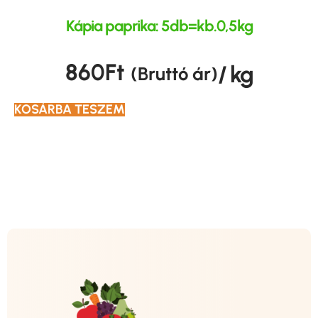
Kápia paprika: 5db=kb.0,5kg
860
Ft
/ kg
(Bruttó ár)
KOSÁRBA TESZEM