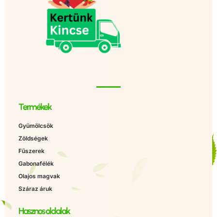
Termékek
Gyümölcsök
Zöldségek
Fűszerek
Gabonafélék
Olajos magvak
Száraz áruk
Hasznos oldalak