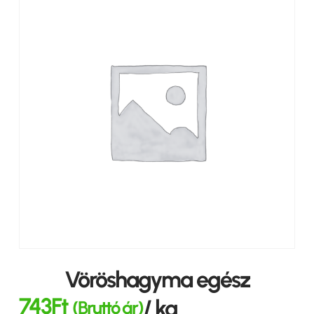
Vöröshagyma egész
743
Ft
/ kg
(Bruttó ár)