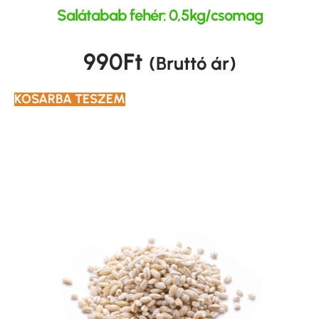
Salátabab fehér: 0,5kg/csomag
990
Ft
(Bruttó ár)
KOSÁRBA TESZEM