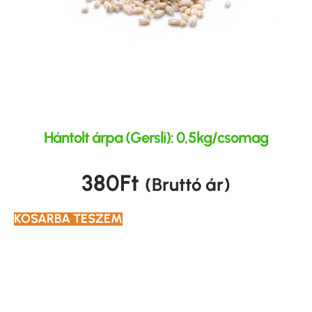
Hántolt árpa (Gersli): 0,5kg/csomag
380
Ft
(Bruttó ár)
KOSÁRBA TESZEM