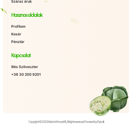
Száraz áruk
Hasznos oldalak
Profilom
Kosár
Pénztár
Kapcsolat
Illés Szilveszter
+36 30 200 9201
Copyright © 2023 Kertünk Kincse Kft., All rights reserved. Powered by Flybuilt