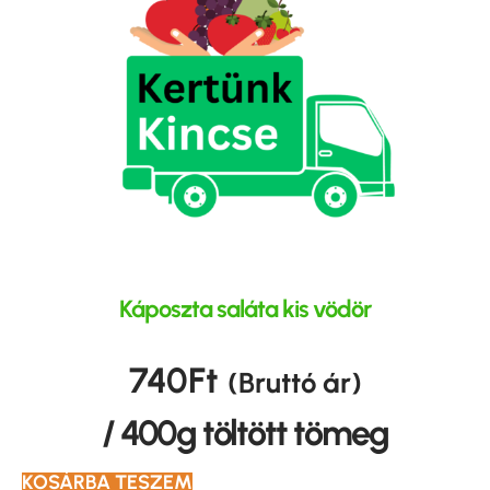
Káposzta saláta kis vödör
740
Ft
(Bruttó ár)
/ 400g töltött tömeg
KOSÁRBA TESZEM