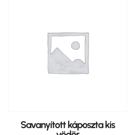
Savanyított káposzta kis
vödör