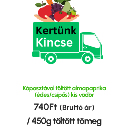
Káposztával töltött almapaprika
(édes/csípős) kis vödör
740
Ft
(Bruttó ár)
/ 450g töltött tömeg