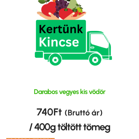
Darabos vegyes kis vödör
740
Ft
(Bruttó ár)
/ 400g töltött tömeg