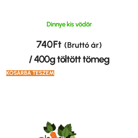
Dinnye kis vödör
740
Ft
(Bruttó ár)
/ 400g töltött tömeg
KOSÁRBA TESZEM