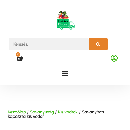
0
Kezdőlap
/
Savanyúság
/
Kis vödrök
/ Savanyított
káposzta kis vödör