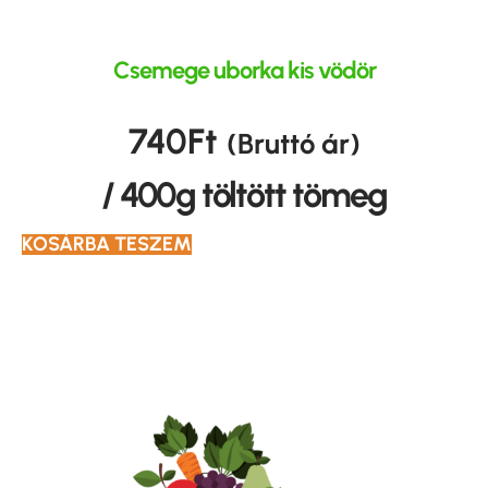
Csemege uborka kis vödör
740
Ft
(Bruttó ár)
/ 400g töltött tömeg
KOSÁRBA TESZEM