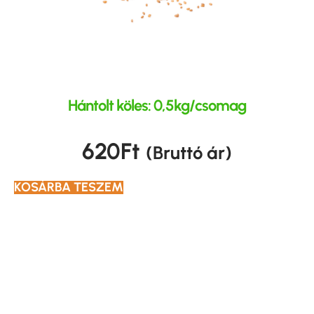
Hántolt köles: 0,5kg/csomag
620
Ft
(Bruttó ár)
KOSÁRBA TESZEM