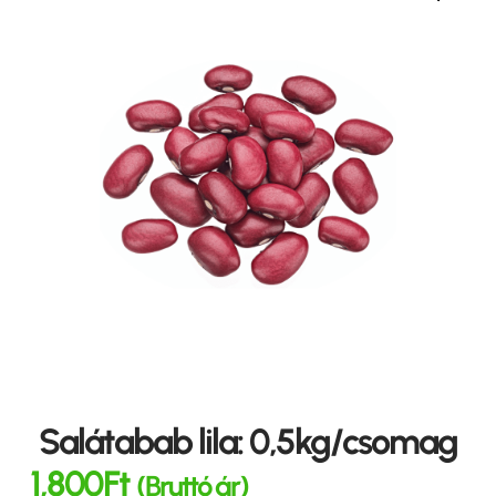
Salátabab lila: 0,5kg/csomag
1,800
Ft
(Bruttó ár)