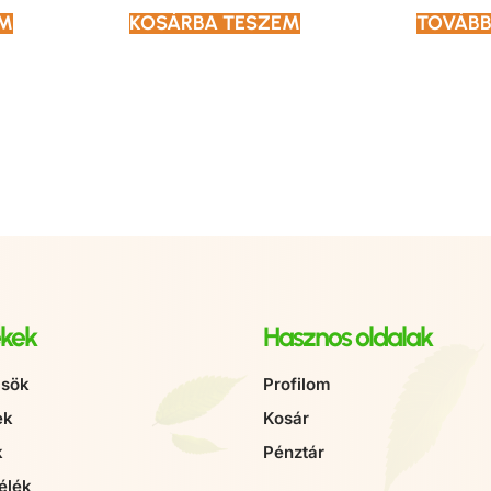
EM
KOSÁRBA TESZEM
TOVÁBB
kek
Hasznos oldalak
sök
Profilom
ek
Kosár
k
Pénztár
élék