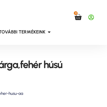
0
TOVÁBBI TERMÉKEINK
árga,fehér húsú
eher-husu-aa