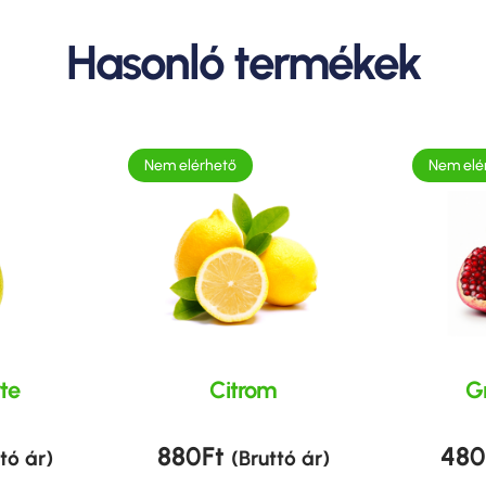
Hasonló termékek
Nem elérhető
Nem elé
te
Citrom
G
880
Ft
480
tó ár)
(Bruttó ár)