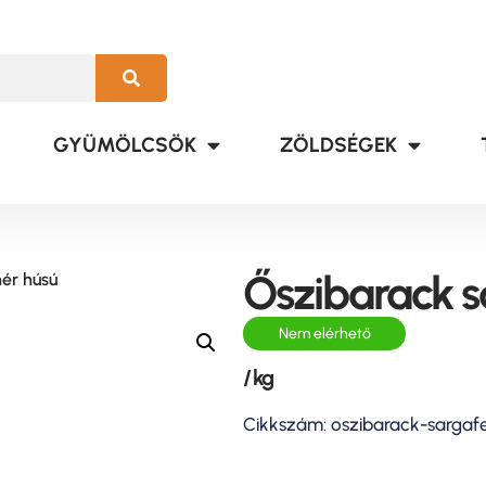
GYÜMÖLCSÖK
ZÖLDSÉGEK
Őszibarack s
hér húsú
Nem elérhető
/ kg
Cikkszám: oszibarack-sargaf