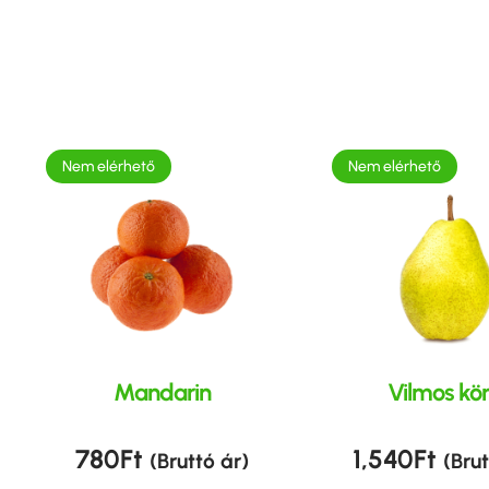
Nem elérhető
Nem elérhető
Mandarin
Vilmos kör
780
Ft
1,540
Ft
(Bruttó ár)
(Brut