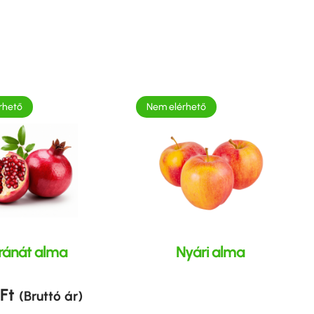
rhető
Nem elérhető
ránát alma
Nyári alma
Ft
(Bruttó ár)