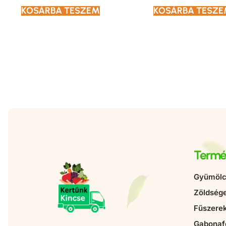
KOSÁRBA TESZEM
KOSÁRBA TESZ
Termé
Gyümölc
Zöldség
Fűszere
Gabonaf