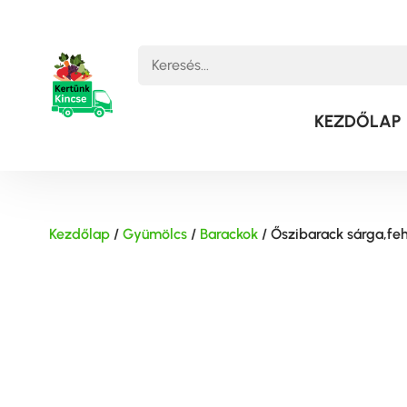
KEZDŐLAP
Kezdőlap
/
Gyümölcs
/
Barackok
/ Őszibarack sárga,fe