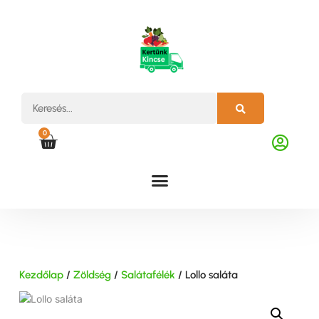
0
Kezdőlap
/
Zöldség
/
Salátafélék
/ Lollo saláta