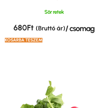
Sör retek
680
Ft
/ csomag
(Bruttó ár)
KOSÁRBA TESZEM