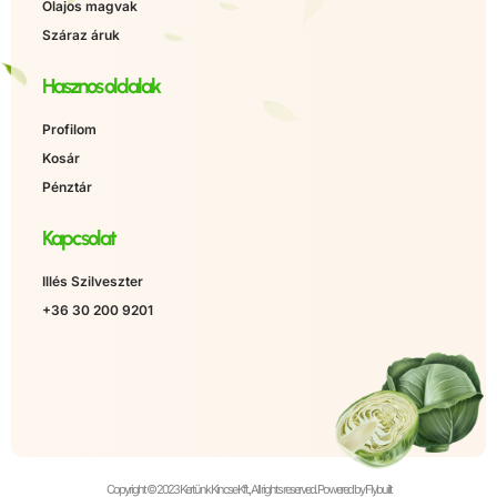
Olajos magvak
Száraz áruk
Hasznos oldalak
Profilom
Kosár
Pénztár
Kapcsolat
Illés Szilveszter
+36 30 200 9201
Copyright © 2023 Kertünk Kincse Kft., All rights reserved. Powered by Flybuilt