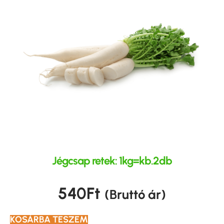
Jégcsap retek: 1kg=kb.2db
540
Ft
(Bruttó ár)
KOSÁRBA TESZEM