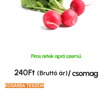
Piros retek apró szemű
240
Ft
/ csomag
(Bruttó ár)
KOSÁRBA TESZEM