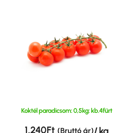
Koktél paradicsom: 0,5kg: kb.4fürt
1,240
Ft
/ kg
(Bruttó ár)