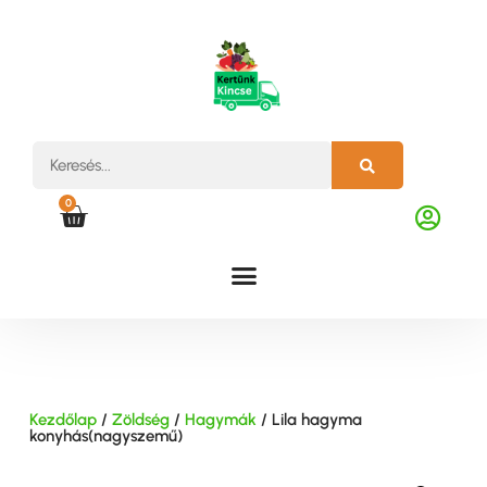
0
Kezdőlap
/
Zöldség
/
Hagymák
/ Lila hagyma
konyhás(nagyszemű)