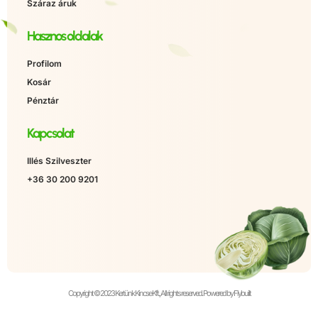
Száraz áruk
Hasznos oldalak
Profilom
Kosár
Pénztár
Kapcsolat
Illés Szilveszter
+36 30 200 9201
Copyright © 2023 Kertünk Kincse Kft., All rights reserved. Powered by Flybuilt