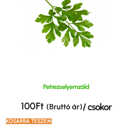
Petrezselyemzöld
100
Ft
/ csokor
(Bruttó ár)
KOSÁRBA TESZEM