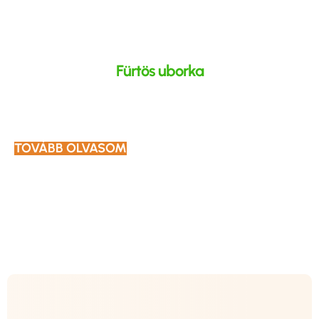
Fürtös uborka
TOVÁBB OLVASOM