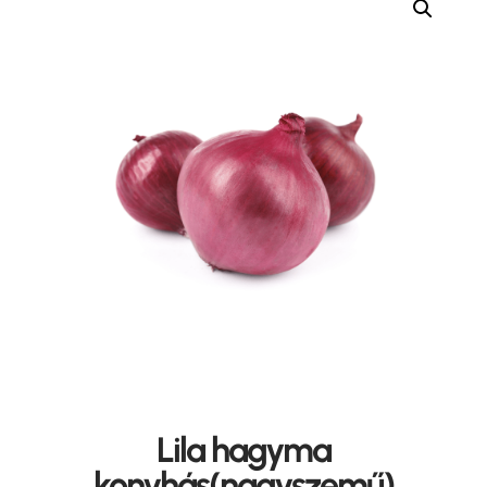
Lila hagyma
konyhás(nagyszemű)