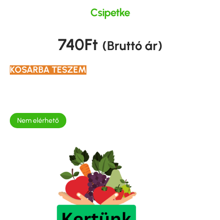
Csipetke
740
Ft
(Bruttó ár)
KOSÁRBA TESZEM
Nem elérhető