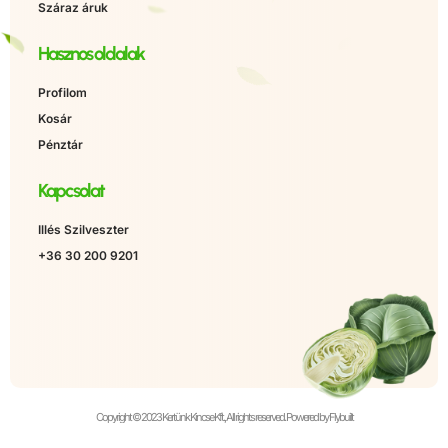
Száraz áruk
Hasznos oldalak
Profilom
Kosár
Pénztár
Kapcsolat
Illés Szilveszter
+36 30 200 9201
Copyright © 2023 Kertünk Kincse Kft., All rights reserved. Powered by Flybuilt