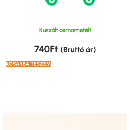
Kuszált cérnametélt
740
Ft
(Bruttó ár)
KOSÁRBA TESZEM