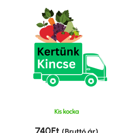
Kis kocka
740
Ft
(Bruttó ár)