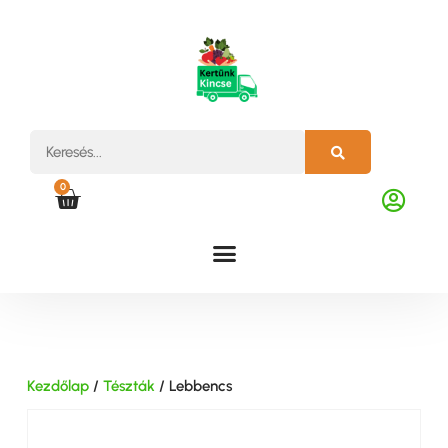
0
Kezdőlap
/
Tészták
/ Lebbencs