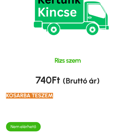
Rizs szem
740
Ft
(Bruttó ár)
KOSÁRBA TESZEM
Nem elérhető