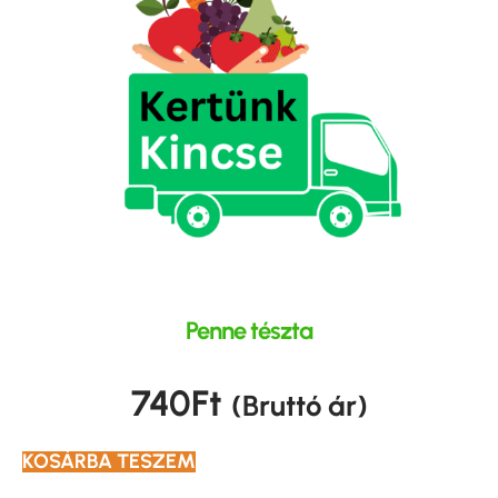
Penne tészta
740
Ft
(Bruttó ár)
KOSÁRBA TESZEM