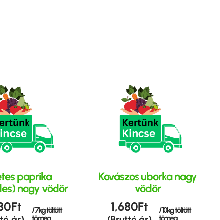
tes paprika
Kovászos uborka nagy
des) nagy vödör
vödör
80
Ft
1,680
Ft
/ 7kg töltött
/ 10kg töltött
tömeg
tömeg
tó ár)
(Bruttó ár)