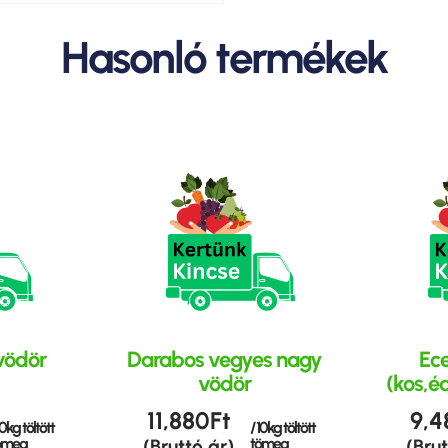
Hasonló termékek
vödör
Darabos vegyes nagy
Ece
vödör
(kos,é
11,880
Ft
9,4
10kg töltött
/ 10kg töltött
ömeg
tömeg
(Bruttó ár)
(Brut