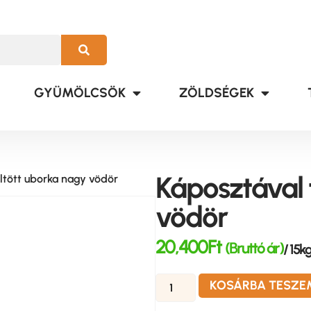
GYÜMÖLCSÖK
ZÖLDSÉGEK
Káposztával 
ltött uborka nagy vödör
vödör
20,400
Ft
(Bruttó ár)
/ 15k
KOSÁRBA TESZE