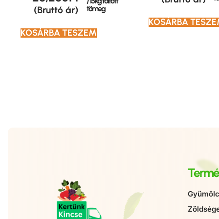
/ 15kg töltött
tömeg
(Bruttó ár)
KOSÁRBA TESZ
KOSÁRBA TESZEM
Termé
Gyümölc
Zöldség