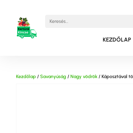
KEZDŐLAP
Kezdőlap
/
Savanyúság
/
Nagy vödrök
/ Káposztával tö