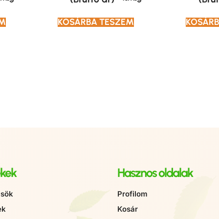
EM
KOSÁRBA TESZEM
KOSÁRB
kek
Hasznos oldalak
sök
Profilom
ek
Kosár