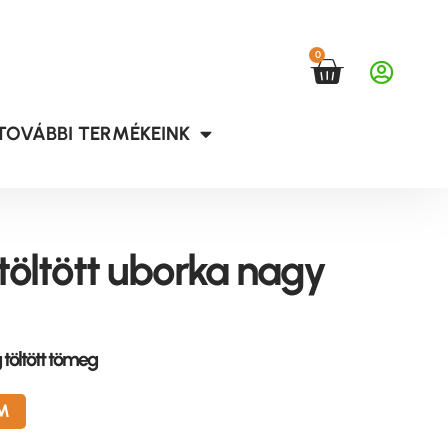
0
TOVÁBBI TERMÉKEINK
töltött uborka nagy
g töltött tömeg
M