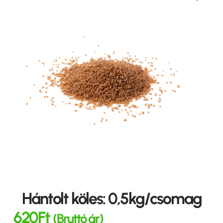
Hántolt köles: 0,5kg/csomag
620
Ft
(Bruttó ár)