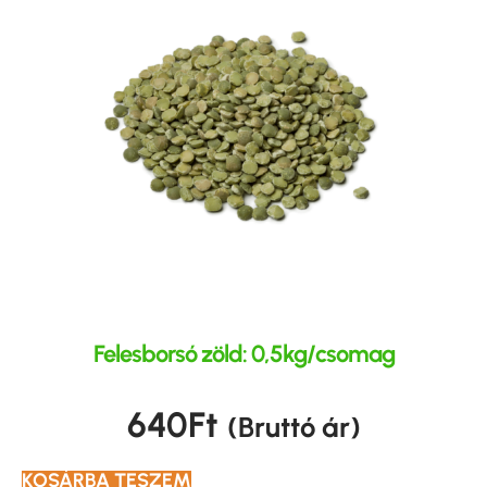
Felesborsó zöld: 0,5kg/csomag
640
Ft
(Bruttó ár)
KOSÁRBA TESZEM