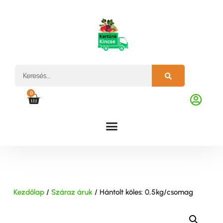
0
Kezdőlap
/
Száraz áruk
/ Hántolt köles: 0,5kg/csomag