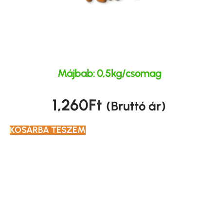
Májbab: 0,5kg/csomag
1,260
Ft
(Bruttó ár)
KOSÁRBA TESZEM