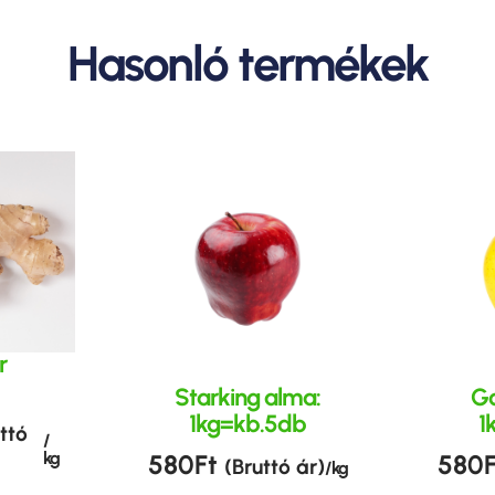
Hasonló termékek
r
Starking alma:
Go
1kg=kb.5db
1
ttó
/
kg
580
Ft
580
(Bruttó ár)
/ kg