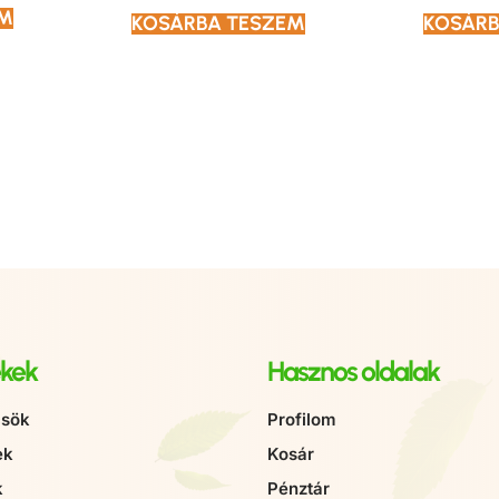
EM
KOSÁRBA TESZEM
KOSÁRB
kek
Hasznos oldalak
sök
Profilom
ek
Kosár
k
Pénztár