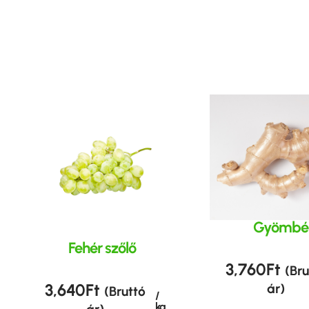
Gyömbé
Fehér szőlő
3,760
Ft
(Bru
3,640
Ft
ár)
(Bruttó
/
kg