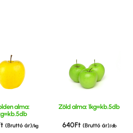
lden alma:
Zöld alma: 1kg=kb.5db
kg=kb.5db
Ft
640
Ft
(Bruttó ár)
(Bruttó ár)
/ kg
/ db