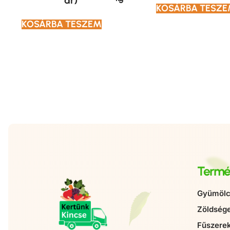
ár)
KOSÁRBA TESZ
KOSÁRBA TESZEM
Termé
Gyümölc
Zöldség
Fűszere