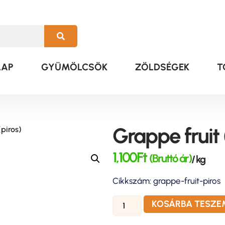
LAP
GYÜMÖLCSÖK
ZÖLDSÉGEK
T
Grappe fruit 
(piros)
1,100
Ft
(Bruttó ár)
/ kg
Cikkszám: grappe-fruit-piros
KOSÁRBA TESZE