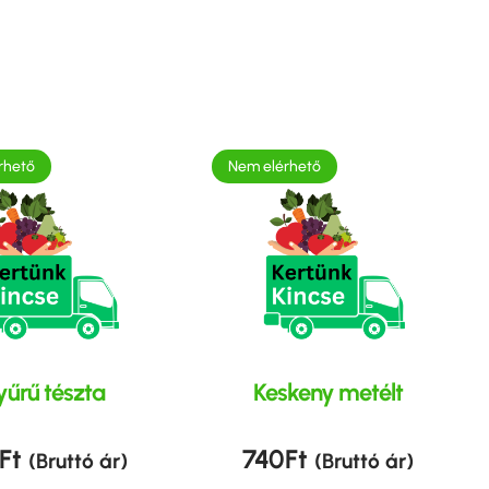
rhető
Nem elérhető
űrű tészta
Keskeny metélt
Ft
740
Ft
(Bruttó ár)
(Bruttó ár)