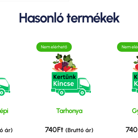
Hasonló termékek
Nem elérhető
Nem elé
épi
Tarhonya
Gy
740
Ft
740
ó ár)
(Bruttó ár)