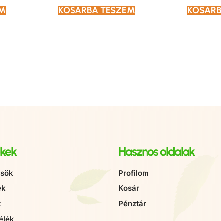
EM
KOSÁRBA TESZEM
KOSÁRB
kek
Hasznos oldalak
sök
Profilom
ek
Kosár
k
Pénztár
élék