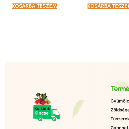
KOSÁRBA TESZEM
KOSÁRBA TESZ
Termé
Gyümölc
Zöldség
Fűszere
Gabonaf