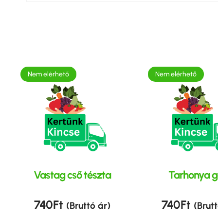
Nem elérhető
Nem elérhető
Vastag cső tészta
Tarhonya g
740
Ft
740
Ft
(Bruttó ár)
(Brutt