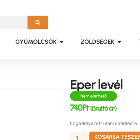
GYÜMÖLCSÖK
ZÖLDSÉGEK
Eper levél
Nem elérhető
740
Ft
(Bruttó ár)
Engedélyezett utánrendelésre
KOSÁRBA TESZE