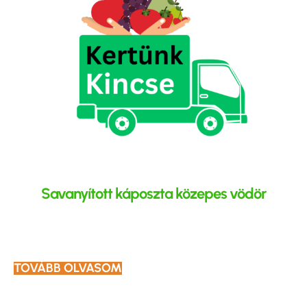
Savanyított káposzta közepes vödör
TOVÁBB OLVASOM