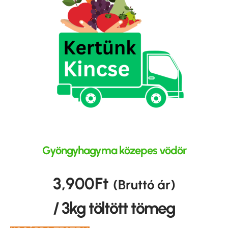
Gyöngyhagyma közepes vödör
3,900
Ft
(Bruttó ár)
/ 3kg töltött tömeg