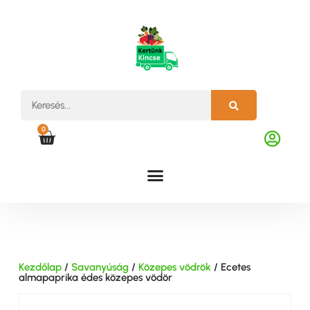
0
Kezdőlap
/
Savanyúság
/
Közepes vödrök
/ Ecetes
almapaprika édes közepes vödör