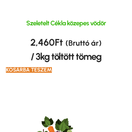
Szeletelt Cékla közepes vödör
2,460
Ft
(Bruttó ár)
/ 3kg töltött tömeg
KOSÁRBA TESZEM