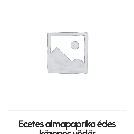
Ecetes almapaprika édes
közepes vödör