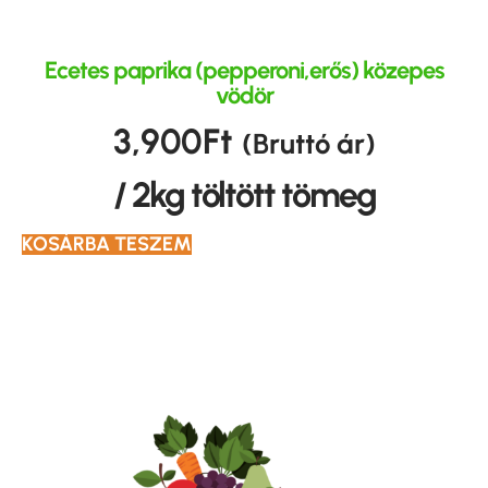
Ecetes paprika (pepperoni,erős) közepes
vödör
3,900
Ft
(Bruttó ár)
/ 2kg töltött tömeg
KOSÁRBA TESZEM