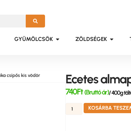
GYÜMÖLCSÖK
ZÖLDSÉGEK
Ecetes almap
ka csípős kis vödör
740
Ft
(Bruttó ár)
/ 400g töl
KOSÁRBA TESZE