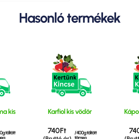
Hasonló termékek
a kis
Karfiol kis vödör
Kápos
740
Ft
74
0g töltött
/ 400g töltött
meg
tömeg
(Bruttó ár)
(Brut