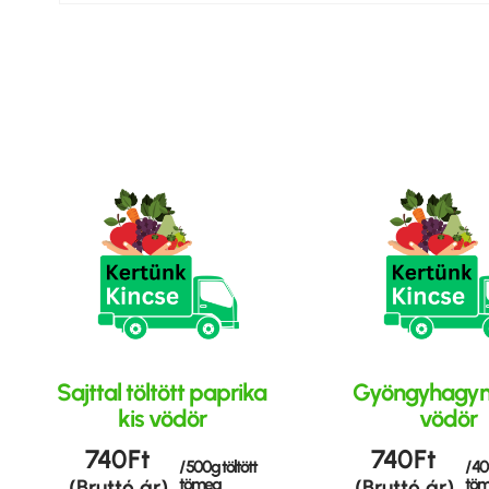
Sajttal töltött paprika
Gyöngyhagym
kis vödör
vödör
740
Ft
740
Ft
/ 500g töltött
/ 40
tömeg
tö
(Bruttó ár)
(Bruttó ár)