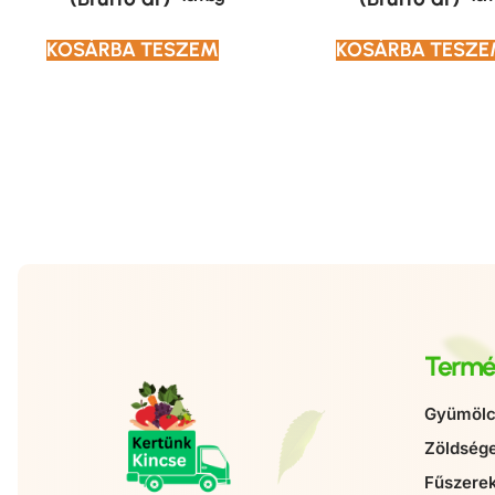
KOSÁRBA TESZEM
KOSÁRBA TESZ
Termé
Gyümölc
Zöldség
Fűszere