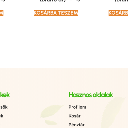
EM
KOSÁRBA TESZEM
KOSÁRB
kek
Hasznos oldalak
sök
Profilom
ek
Kosár
k
Pénztár