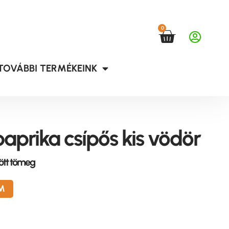
0
TOVÁBBI TERMÉKEINK
aprika csípős kis vödör
tött tömeg
M