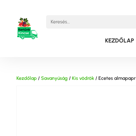
KEZDŐLAP
Kezdőlap
/
Savanyúság
/
Kis vödrök
/ Ecetes almapapri