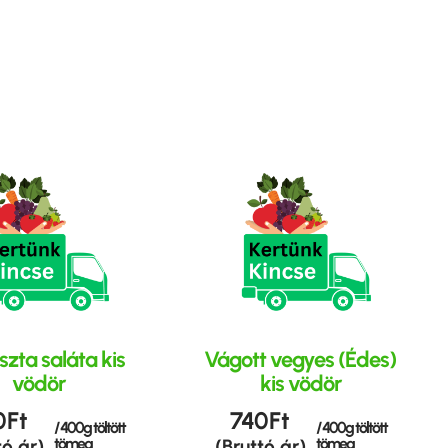
zta saláta kis
Vágott vegyes (Édes)
vödör
kis vödör
0
Ft
740
Ft
/ 400g töltött
/ 400g töltött
tömeg
tömeg
tó ár)
(Bruttó ár)