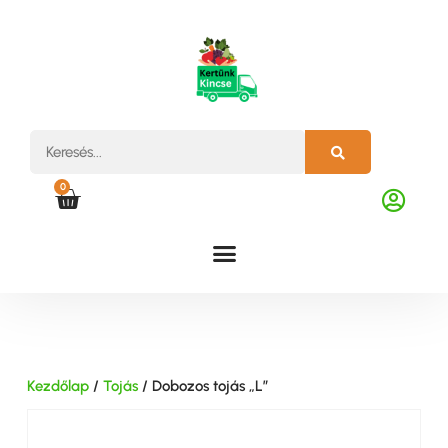
0
Kezdőlap
/
Tojás
/ Dobozos tojás „L”