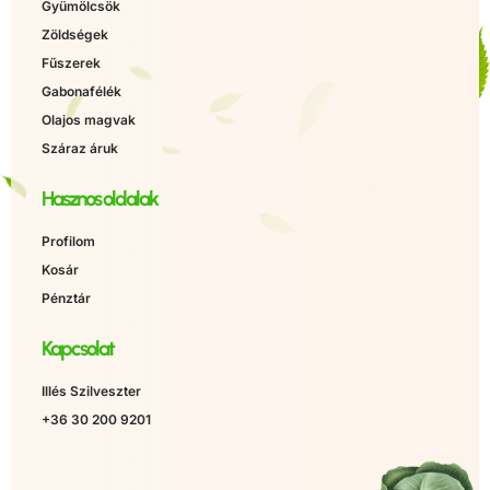
Gyümölcsök
Zöldségek
Fűszerek
Gabonafélék
Olajos magvak
Száraz áruk
Hasznos oldalak
Profilom
Kosár
Pénztár
Kapcsolat
Illés Szilveszter
+36 30 200 9201