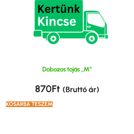
Dobozos tojás „M”
870
Ft
(Bruttó ár)
KOSÁRBA TESZEM