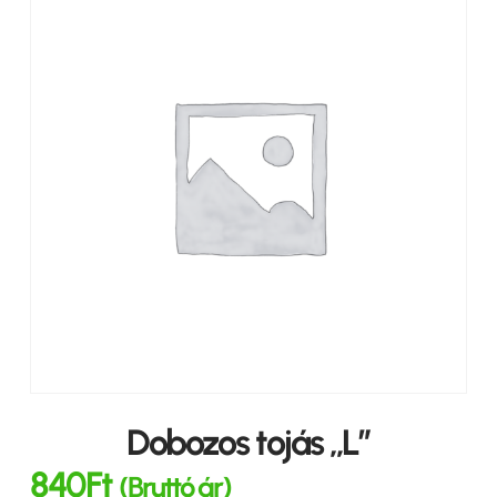
Dobozos tojás „L”
840
Ft
(Bruttó ár)