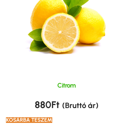
Citrom
880
Ft
(Bruttó ár)
KOSÁRBA TESZEM