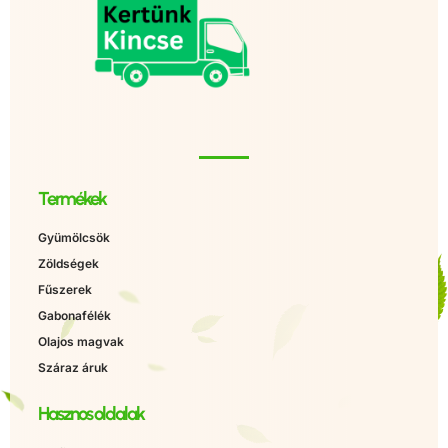
Termékek
Gyümölcsök
Zöldségek
Fűszerek
Gabonafélék
Olajos magvak
Száraz áruk
Hasznos oldalak