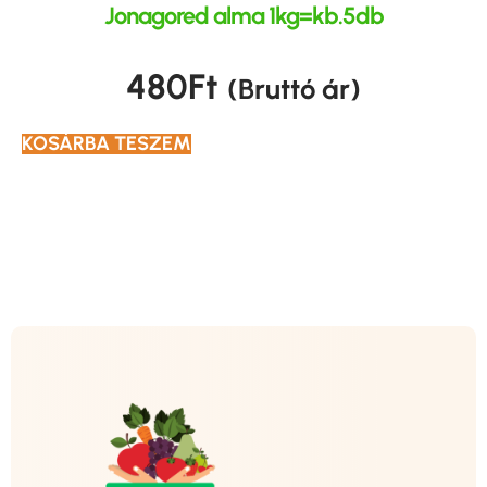
Jonagored alma 1kg=kb.5db
480
Ft
(Bruttó ár)
KOSÁRBA TESZEM