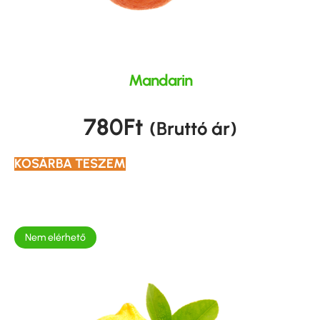
Mandarin
780
Ft
(Bruttó ár)
KOSÁRBA TESZEM
Nem elérhető