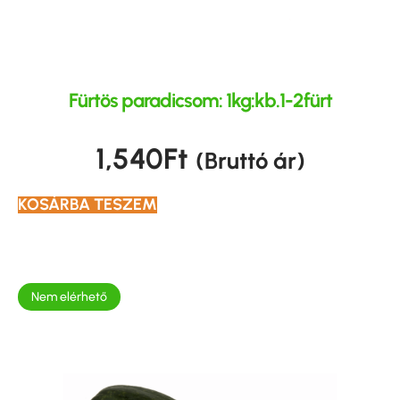
Fürtös paradicsom: 1kg:kb.1-2fürt
1,540
Ft
(Bruttó ár)
KOSÁRBA TESZEM
Nem elérhető