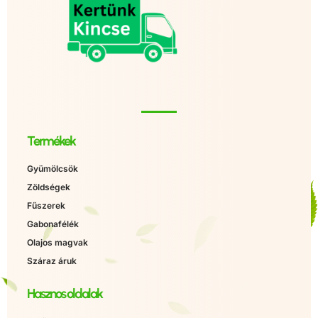
Termékek
Gyümölcsök
Zöldségek
Fűszerek
Gabonafélék
Olajos magvak
Száraz áruk
Hasznos oldalak