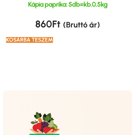
Kápia paprika: 5db=kb.0,5kg
860
Ft
(Bruttó ár)
KOSÁRBA TESZEM