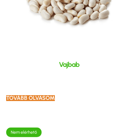
Vajbab
TOVÁBB OLVASOM
Nem elérhető