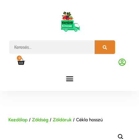
0
Kezdőlap
/
Zöldség
/
Zöldáruk
/ Cékla hosszú